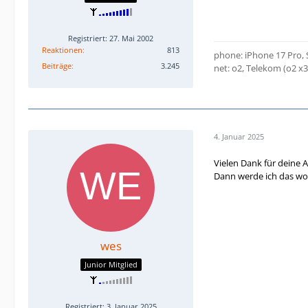
Registriert: 27. Mai 2002
Reaktionen
813
phone: iPhone 17 Pro,
Beiträge
3.245
net: o2, Telekom (o2 x
4. Januar 2025
Vielen Dank für deine 
Dann werde ich das woh
wes
Junior Mitglied
Registriert: 3. Januar 2025