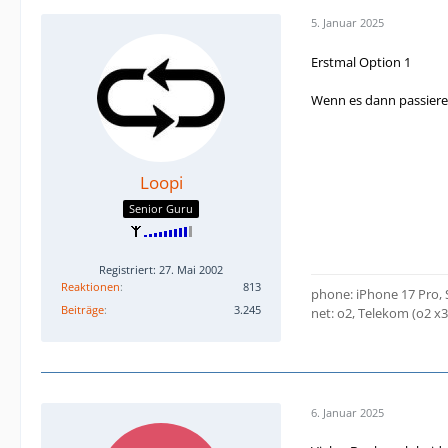
5. Januar 2025
Erstmal Option 1
Wenn es dann passieren
Loopi
Senior Guru
Registriert: 27. Mai 2002
Reaktionen
813
phone: iPhone 17 Pro,
Beiträge
3.245
net: o2, Telekom (o2 x
6. Januar 2025