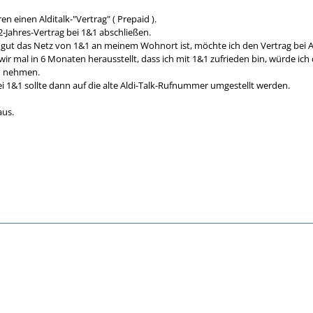
ren einen Alditalk-"Vertrag" ( Prepaid ).
-Jahres-Vertrag bei 1&1 abschließen.
e gut das Netz von 1&1 an meinem Wohnort ist, möchte ich den Vertrag bei Al
ir mal in 6 Monaten herausstellt, dass ich mit 1&1 zufrieden bin, würde ich
1 nehmen.
i 1&1 sollte dann auf die alte Aldi-Talk-Rufnummer umgestellt werden.
aus.