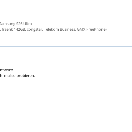
 Samsung S26 Ultra
3, fraenk 142GB, congstar, Telekom Business, GMX FreePhone)
Antwort!
l mal so probieren.