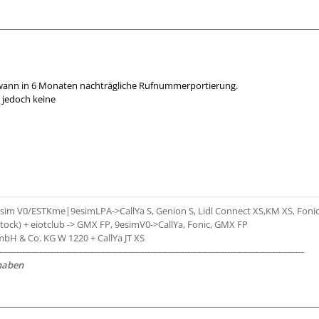
wann in 6 Monaten nachträgliche Rufnummerportierung.
 jedoch keine
im V0/ESTKme|9esimLPA->CallYa S, Genion S, Lidl Connect XS,KM XS, Fonic, 
tock) + eiotclub -> GMX FP, 9esimV0->CallYa, Fonic, GMX FP
H & Co. KG W 1220 + CallYa JT XS
-----------------------------------------------------------------------------------------------------------
 haben