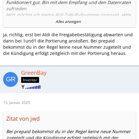
Funktioniert gut. Bin mit dem Empfang und den Datenraten
zufrieden.
Jetzt möchte ich meine Aldi-Talk-Rufnummer (prepaid, aktiv
bis Mitte 2026) dann doch schon gerne mit zu 1&1 nehmen.
Alles anzeigen
Wie muss ich jetzt vorgehen?
Zuerst in der Aldi-Talk-App die Option "Rufnummer
ja, richtig, erst bei Aldi die Freigabebestätigung abwarten und
freigeben" auswählen und dann im 1&1-Control-Center die
dann bei 1und1 die Portierung anstoßen. Bei prepaid
Option "Rufnummer mitnehmen" auswählen?
bekommst du in der Regel keine neue Nummer zugeteilt und
Wahrscheinlich muss ich, nach dem Wählen der Option
die Kündigung erfolgt zeitgleich mit der Portierung heraus.
"Rufnummer freigeben" in der Aldi-Talk-App noch auf eine
Bestätigung von Aldi-Talk warten, bevor ich die bei 1&1 die
Rufnummern-Mitnahme anstoße, oder?
GreenBay
Gibt es sonst noch was zu beachten?
Inventar
Was passiert mit meinem Aldi-Talk-"Vertrag" nach der
Rufnummern-Mitnahme eigentlich?
Bekomme ich dort eine neue Rufnummer oder wird der
"Vertrag" gekündigt?
15. Januar 2025
Zitat von jwd
Bei prepaid bekommst du in der Regel keine neue Nummer
zugeteilt und die Kündigung erfolgt zeitgleich mit der