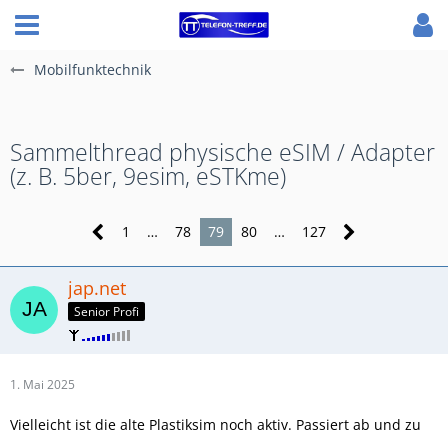
Mobilfunktechnik
Sammelthread physische eSIM / Adapter
(z. B. 5ber, 9esim, eSTKme)
1
…
78
79
80
…
127
jap.net
Senior Profi
1. Mai 2025
Vielleicht ist die alte Plastiksim noch aktiv. Passiert ab und zu