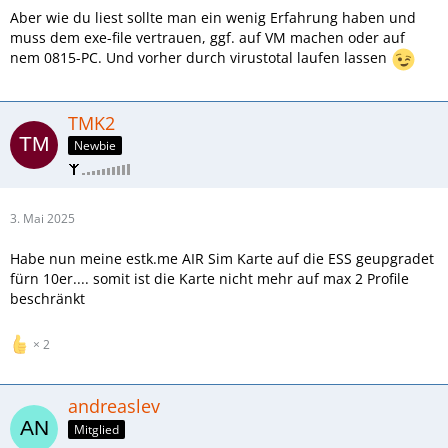
Aber wie du liest sollte man ein wenig Erfahrung haben und
muss dem exe-file vertrauen, ggf. auf VM machen oder auf
nem 0815-PC. Und vorher durch virustotal laufen lassen
TMK2
Newbie
3. Mai 2025
Habe nun meine estk.me AIR Sim Karte auf die ESS geupgradet
fürn 10er.... somit ist die Karte nicht mehr auf max 2 Profile
beschränkt
2
Edit: Habe gerade gesehen das mein Kartenlimit auf 2
Profile begrenzt ist. Es soll aber die möglichkeit geben das
andreaslev
Kartenprofil zu Upgraden... Weiß wer wie genau das geht?
Mitglied