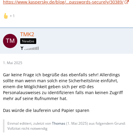
https://www.kaspersky.de/blog/…passwords-securely/30389/
1
TMK2
Newbie
1. Mai 2025
Gar keine Frage ich begrüße das ebenfalls sehr! Allerdings
sollte man wenn man solch eine Sicherheitslinie einführt,
einem die Möglichkeit geben sich per eID des
Personalausweises zu identifizieren falls man keinen Zugriff
mehr auf seine Rufnummer hat.
Das würde die lauferein und Papier sparen
Einmal editiert, zuletzt von
Thomas
(
1. Mai 2025
) aus folgendem Grund:
Vollzitat nicht notwendig