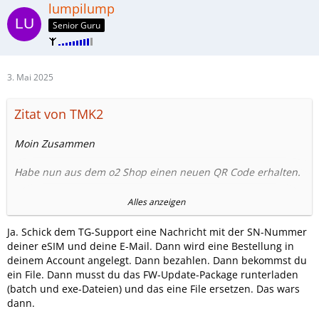
lumpilump
Senior Guru
3. Mai 2025
Zitat von TMK2
Moin Zusammen
Habe nun aus dem o2 Shop einen neuen QR Code erhalten.
Allerdings wenn ich ihn auf meinem S20Ultra mit der
Alles anzeigen
EasyEUICC App bekomme ich beim ersten Punkt schon eine
Fehlermeldung.
Ja. Schick dem TG-Support eine Nachricht mit der SN-Nummer
Bei meinem S9+ bekomme ich ebenfalls dieselbe
deiner eSIM und deine E-Mail. Dann wird eine Bestellung in
Fehlermeldung
deinem Account angelegt. Dann bezahlen. Dann bekommst du
ein File. Dann musst du das FW-Update-Package runterladen
Kann jemand helfen? Hätte auch den USB Reader von
(batch und exe-Dateien) und das eine File ersetzen. Das wars
eskt.me falls der helfen könnte
dann.