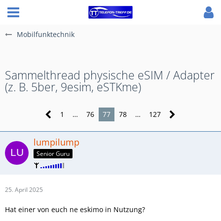
Mobilfunktechnik
Sammelthread physische eSIM / Adapter
(z. B. 5ber, 9esim, eSTKme)
1
…
76
77
78
…
127
lumpilump
Senior Guru
25. April 2025
Hat einer von euch ne eskimo in Nutzung?