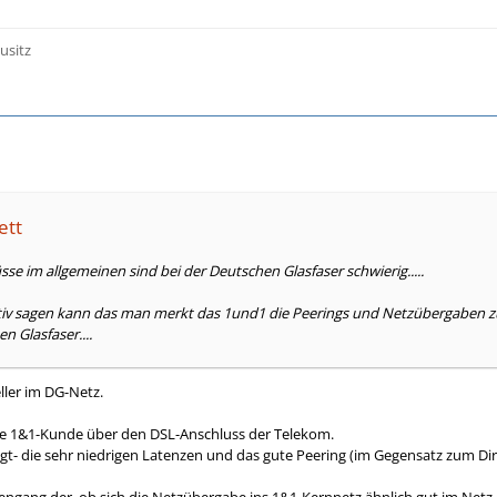
usitz
ett
sse im allgemeinen sind bei der Deutschen Glasfaser schwierig.....
iv sagen kann das man merkt das 1und1 die Peerings und Netzübergaben zu 
n Glasfaser....
eller im DG-Netz.
hre 1&1-Kunde über den DSL-Anschluss der Telekom.
agt- die sehr niedrigen Latenzen und das gute Peering (im Gegensatz zum Di
ngang der, ob sich die Netzübergabe ins 1&1-Kernnetz ähnlich gut im Netz 