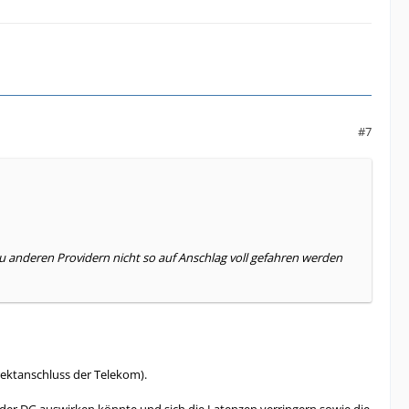
#7
anderen Providern nicht so auf Anschlag voll gefahren werden
rektanschluss der Telekom).
der DG auswirken könnte und sich die Latenzen verringern sowie die