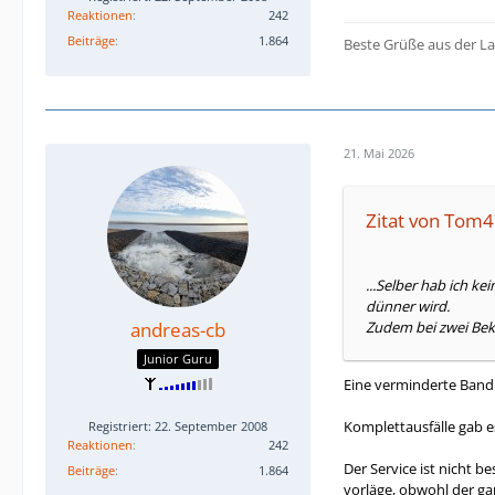
Reaktionen
242
Beiträge
1.864
Beste Grüße aus der La
21. Mai 2026
Zitat von Tom
...Selber hab ich 
dünner wird.
andreas-cb
Zudem bei zwei Beka
Junior Guru
Eine verminderte Bandb
Komplettausfälle gab e
Registriert: 22. September 2008
Reaktionen
242
Der Service ist nicht 
Beiträge
1.864
vorläge, obwohl der ga