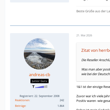
Beste Grüße aus der La
21. Mai 2026
Zitat von herrb
Die Reseller Anschlü
Was man aber posit
andreas-cb
wie bei der Deutsche
Junior Guru
1&1 ist der einzige Res
Zuvor war ich viele Ja
Registriert: 22. September 2008
Reaktionen
242
Positiv waren -wie ges
Beiträge
1.864
Daher ist mein Gedanke