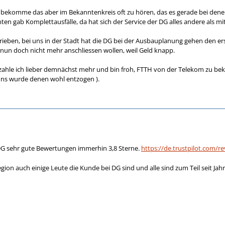
G, bekomme das aber im Bekanntenkreis oft zu hören, das es gerade bei de
en gab Komplettausfälle, da hat sich der Service der DG alles andere als m
hrieben, bei uns in der Stadt hat die DG bei der Ausbauplanung gehen den
nun doch nicht mehr anschliessen wollen, weil Geld knapp.
zahle ich lieber demnächst mehr und bin froh, FTTH von der Telekom zu b
uns wurde denen wohl entzogen ).
t DG sehr gute Bewertungen immerhin 3,8 Sterne.
https://de.trustpilot.com/
egion auch einige Leute die Kunde bei DG sind und alle sind zum Teil seit Jah