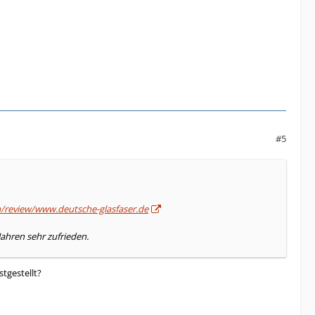
#5
om/review/www.deutsche-glasfaser.de
Jahren sehr zufrieden.
tgestellt?