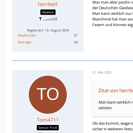
Was man aber positiv 
herrbett
der Deutschen Glasfase
Newbie
Man kann wirklich nur 
Manchmal hat man auch 
Fasern und können eig
Registriert: 13. August 2024
Reaktionen
37
Beiträge
24
21. Mai 2026
Zitat von herrb
Man kann wirklich n
setzten.
Tom4711
Ob das kommt, wage ich
Senior Profi
sicher in weiteren Net