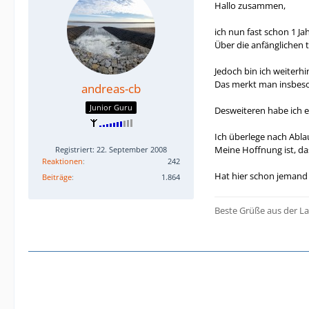
Hallo zusammen,
ich nun fast schon 1 Ja
Über die anfänglichen te
Jedoch bin ich weiterhi
Das merkt man insbeson
andreas-cb
Junior Guru
Desweiteren habe ich e
Ich überlege nach Abla
Meine Hoffnung ist, da
Registriert: 22. September 2008
Reaktionen
242
Hat hier schon jemand
Beiträge
1.864
Beste Grüße aus der La