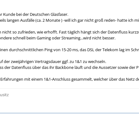
hr Kunde bei der Deutschen Glasfaser.
ils langen Ausfälle (ca. 2 Monate ) -will ich gar nicht groß reden- hatte ich mi
n nicht so zufrieden, wie erhofft. Fast täglich hängt sich der Datenfluss ku
dere schnell beim Gaming oder Streaming...wird nicht besser.
inen durchschnittlichen Ping von 15-20 ms, das DSL der Telekom lag im Schni
uf der zweijährigen Vertragsdauer ggf. zu 1&1 zu wechseln.
ss der Datenfluss über das ihr Backbone läuft und die Aussetzer sowie der P
 Erfahrungen mit einem 1&1-Anschluss gesammelt, welcher über das Netz de
usitz