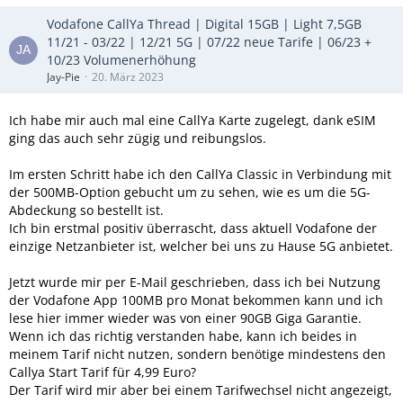
Vodafone CallYa Thread | Digital 15GB | Light 7,5GB
11/21 - 03/22 | 12/21 5G | 07/22 neue Tarife | 06/23 +
10/23 Volumenerhöhung
Jay-Pie
20. März 2023
Ich habe mir auch mal eine CallYa Karte zugelegt, dank eSIM
ging das auch sehr zügig und reibungslos.
Im ersten Schritt habe ich den CallYa Classic in Verbindung mit
der 500MB-Option gebucht um zu sehen, wie es um die 5G-
Abdeckung so bestellt ist.
Ich bin erstmal positiv überrascht, dass aktuell Vodafone der
einzige Netzanbieter ist, welcher bei uns zu Hause 5G anbietet.
Jetzt wurde mir per E-Mail geschrieben, dass ich bei Nutzung
der Vodafone App 100MB pro Monat bekommen kann und ich
lese hier immer wieder was von einer 90GB Giga Garantie.
Wenn ich das richtig verstanden habe, kann ich beides in
meinem Tarif nicht nutzen, sondern benötige mindestens den
Callya Start Tarif für 4,99 Euro?
Der Tarif wird mir aber bei einem Tarifwechsel nicht angezeigt,