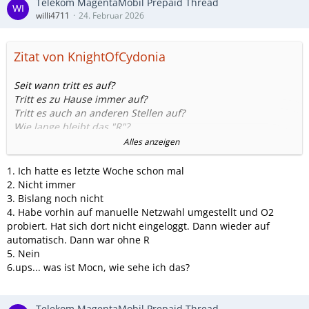
Telekom MagentaMobil Prepaid Thread
willi4711
24. Februar 2026
Zitat von KnightOfCydonia
Seit wann tritt es auf?
Tritt es zu Hause immer auf?
Tritt es auch an anderen Stellen auf?
Wie lange bleibt das "R"?
Smartphone schon neugestartet?
Alles anzeigen
Gibt es MOCN in der Nähe (da können NetMonster oder
CellMapper helfen)?
1. Ich hatte es letzte Woche schon mal
2. Nicht immer
3. Bislang noch nicht
4. Habe vorhin auf manuelle Netzwahl umgestellt und O2
probiert. Hat sich dort nicht eingeloggt. Dann wieder auf
automatisch. Dann war ohne R
5. Nein
6.ups... was ist Mocn, wie sehe ich das?
Telekom MagentaMobil Prepaid Thread