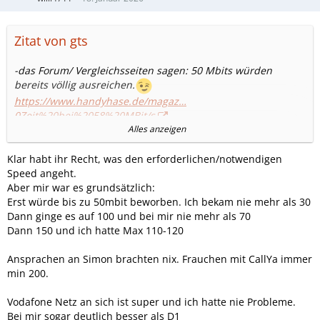
Zitat von gts
-das Forum/ Vergleichsseiten sagen: 50 Mbits würden
bereits völlig ausreichen.
https://www.handyhase.de/magaz…
0Zeit%20bei%2058%20MBit/s
.
Alles anzeigen
-Simonmobile aktuell: 150 Mbits durchgehend /unter
Klar habt ihr Recht, was den erforderlichen/notwendigen
Discountern formell bereits am schnellsten.?!
Speed angeht.
-Fraenk:50 Mbits,/Aldi talk: bis 150 Mbits,je nach Tarif.
Aber mir war es grundsätzlich:
-die meisten Discounter wohl 50 Mbits?!
Erst würde bis zu 50mbit beworben. Ich bekam nie mehr als 30
Dann ginge es auf 100 und bei mir nie mehr als 70
Dann 150 und ich hatte Max 110-120
Ansprachen an Simon brachten nix. Frauchen mit CallYa immer
min 200.
Vodafone Netz an sich ist super und ich hatte nie Probleme.
Bei mir sogar deutlich besser als D1