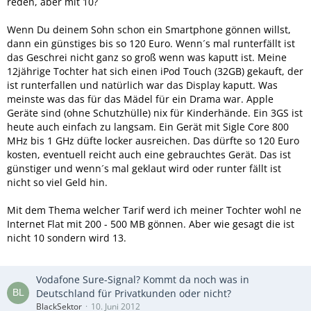
reden, aber mit 10?
Wenn Du deinem Sohn schon ein Smartphone gönnen willst,
dann ein günstiges bis so 120 Euro. Wenn´s mal runterfällt ist
das Geschrei nicht ganz so groß wenn was kaputt ist. Meine
12jährige Tochter hat sich einen iPod Touch (32GB) gekauft, der
ist runterfallen und natürlich war das Display kaputt. Was
meinste was das für das Mädel für ein Drama war. Apple
Geräte sind (ohne Schutzhülle) nix für Kinderhände. Ein 3GS ist
heute auch einfach zu langsam. Ein Gerät mit Sigle Core 800
MHz bis 1 GHz düfte locker ausreichen. Das dürfte so 120 Euro
kosten, eventuell reicht auch eine gebrauchtes Gerät. Das ist
günstiger und wenn´s mal geklaut wird oder runter fällt ist
nicht so viel Geld hin.
Mit dem Thema welcher Tarif werd ich meiner Tochter wohl ne
Internet Flat mit 200 - 500 MB gönnen. Aber wie gesagt die ist
nicht 10 sondern wird 13.
Vodafone Sure-Signal? Kommt da noch was in
Deutschland für Privatkunden oder nicht?
BlackSektor
10. Juni 2012