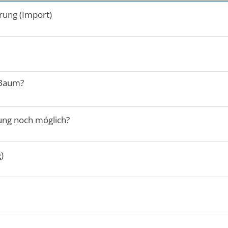
rung (Import)
 Baum?
rung noch möglich?
)