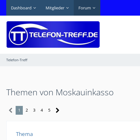
Dashboard
Mitglieder
Forum
Telefon-Treff
Themen von Moskauinkasso
1
2
3
4
5
Thema