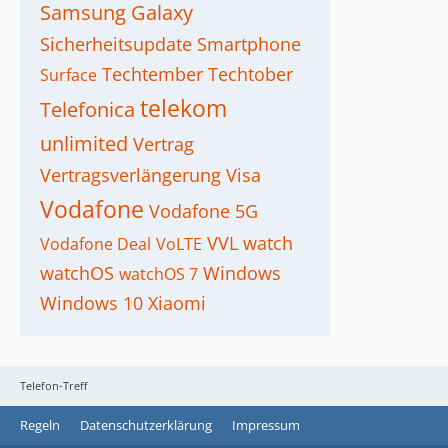
Samsung Galaxy
Sicherheitsupdate
Smartphone
Techtember
Techtober
Surface
telekom
Telefonica
unlimited
Vertrag
Vertragsverlängerung
Visa
Vodafone
Vodafone 5G
VVL
watch
Vodafone Deal
VoLTE
watchOS
Windows
watchOS 7
Windows 10
Xiaomi
Telefon-Treff
Regeln
Datenschutzerklärung
Impressum