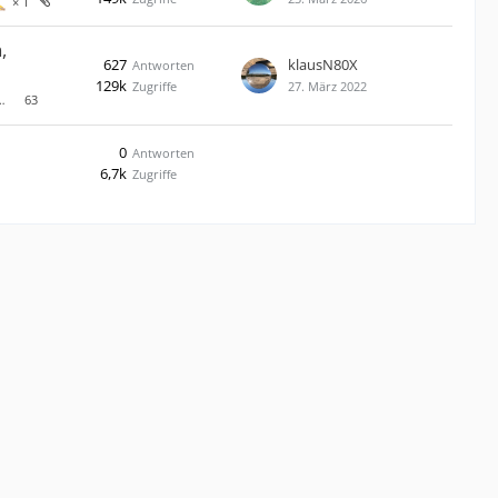
1
,
627
klausN80X
Antworten
129k
Zugriffe
27. März 2022
…
63
0
Antworten
6,7k
Zugriffe