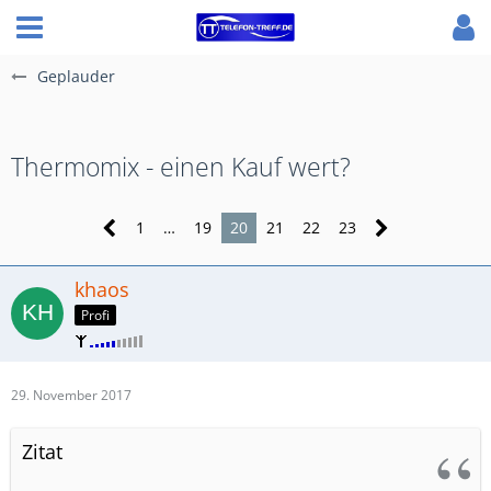
Geplauder
Thermomix - einen Kauf wert?
1
…
19
20
21
22
23
khaos
Profi
29. November 2017
Zitat