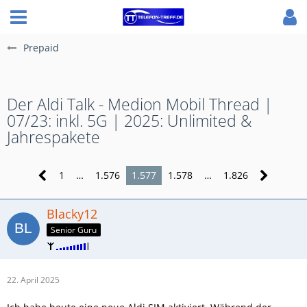
Prepaid
Der Aldi Talk - Medion Mobil Thread |
07/23: inkl. 5G | 2025: Unlimited &
Jahrespakete
1
…
1.576
1.577
1.578
…
1.826
Blacky12
Senior Guru
22. April 2025