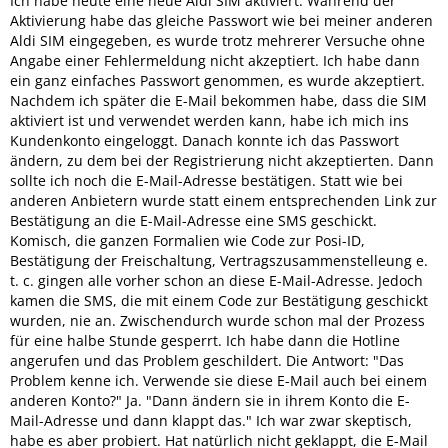
Ich habe heute eine neue Aldi SIM aktiviert. Während der
Aktivierung habe das gleiche Passwort wie bei meiner anderen
Aldi SIM eingegeben, es wurde trotz mehrerer Versuche ohne
Angabe einer Fehlermeldung nicht akzeptiert. Ich habe dann
ein ganz einfaches Passwort genommen, es wurde akzeptiert.
Nachdem ich später die E-Mail bekommen habe, dass die SIM
aktiviert ist und verwendet werden kann, habe ich mich ins
Kundenkonto eingeloggt. Danach konnte ich das Passwort
ändern, zu dem bei der Registrierung nicht akzeptierten. Dann
sollte ich noch die E-Mail-Adresse bestätigen. Statt wie bei
anderen Anbietern wurde statt einem entsprechenden Link zur
Bestätigung an die E-Mail-Adresse eine SMS geschickt.
Komisch, die ganzen Formalien wie Code zur Posi-ID,
Bestätigung der Freischaltung, Vertragszusammenstelleung e.
t. c. gingen alle vorher schon an diese E-Mail-Adresse. Jedoch
kamen die SMS, die mit einem Code zur Bestätigung geschickt
wurden, nie an. Zwischendurch wurde schon mal der Prozess
für eine halbe Stunde gesperrt. Ich habe dann die Hotline
angerufen und das Problem geschildert. Die Antwort: "Das
Problem kenne ich. Verwende sie diese E-Mail auch bei einem
anderen Konto?" Ja. "Dann ändern sie in ihrem Konto die E-
Mail-Adresse und dann klappt das." Ich war zwar skeptisch,
habe es aber probiert. Hat natürlich nicht geklappt, die E-Mail