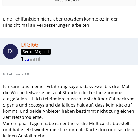
Festnetznummer auf´s Handy durchgestellt werden. Da
heißt es, im Bekanntenkreis Aufklärungsarbeit zu leisten.
Eine Fehlfunktion nicht, aber trotzdem könnte o2 in der
Hinsicht mal an Verbesserungen arbeiten.
Axelchen
DIGI66
Senior Mitglied
8. Februar 2006
Ich kann aus meiner Erfahrung sagen, dass zwei bis drei Mal
die Woche teilweise bis zu 4 Stunden die Festnetznummer
ausgefallen ist. Ich telefoniere ausschließlich über Callback von
Sipsnis und cocosys und da fällt es halt auf, dass kein Rückruf
kommt. Und beide Anbieter haben bestimmt nicht zur gleichen
Zeit Netzprobleme.
Vor ein paar Tagen habe ich entnervt die Multicard abbestellt
und habe jetzt wieder die stinknormale Karte drin und seitdem
keinen Ausfall mehr.