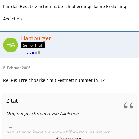
Für das Besetztzeichen habe ich allerdings keine Erklärung.
Axelchen
Hamburger
Senior Profi
8. Februar 2006
Re: Re: Erreichbarkeit mit Festnetznummer in HZ
Zitat
Original geschrieben von Axelchen
.....
das ist aber keine Genion-Fehlfunktion, es dauert
grundsätzlich 10 bis 15 Sekunden, bis Anrufe auf die
Alles anzeigen