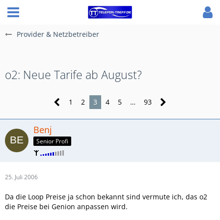
Provider & Netzbetreiber
o2: Neue Tarife ab August?
1
2
3
4
5
…
93
Benj
Senior Profi
25. Juli 2006
Da die Loop Preise ja schon bekannt sind vermute ich, das o2
die Preise bei Genion anpassen wird.