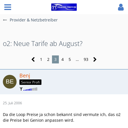
Provider & Netzbetreiber
o2: Neue Tarife ab August?
1
2
3
4
5
…
93
Benj
Senior Profi
25. Juli 2006
Da die Loop Preise ja schon bekannt sind vermute ich, das o2
die Preise bei Genion anpassen wird.