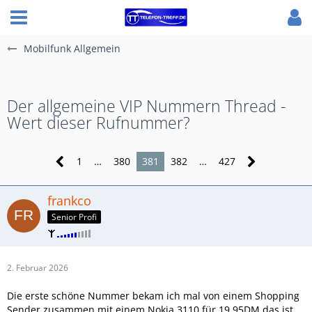
Mobilfunk Allgemein
Der allgemeine VIP Nummern Thread -
Wert dieser Rufnummer?
1
…
380
381
382
…
427
frankco
Senior Profi
2. Februar 2026
Die erste schöne Nummer bekam ich mal von einem Shopping
Sender zusammen mit einem Nokia 3110 für 19,95DM das ist