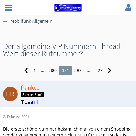
Mobilfunk Allgemein
Der allgemeine VIP Nummern Thread -
Wert dieser Rufnummer?
1
…
380
381
382
…
427
frankco
Senior Profi
2. Februar 2026
Die erste schöne Nummer bekam ich mal von einem Shopping
Sender zusammen mit einem Nokia 3110 für 19,95DM das ist