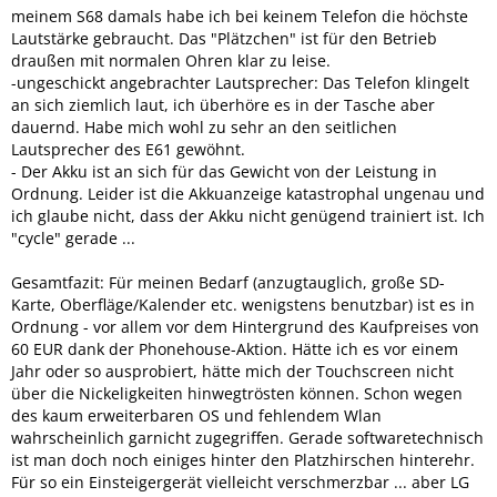
meinem S68 damals habe ich bei keinem Telefon die höchste
Lautstärke gebraucht. Das "Plätzchen" ist für den Betrieb
draußen mit normalen Ohren klar zu leise.
-ungeschickt angebrachter Lautsprecher: Das Telefon klingelt
an sich ziemlich laut, ich überhöre es in der Tasche aber
dauernd. Habe mich wohl zu sehr an den seitlichen
Lautsprecher des E61 gewöhnt.
- Der Akku ist an sich für das Gewicht von der Leistung in
Ordnung. Leider ist die Akkuanzeige katastrophal ungenau und
ich glaube nicht, dass der Akku nicht genügend trainiert ist. Ich
"cycle" gerade ...
Gesamtfazit: Für meinen Bedarf (anzugtauglich, große SD-
Karte, Oberfläge/Kalender etc. wenigstens benutzbar) ist es in
Ordnung - vor allem vor dem Hintergrund des Kaufpreises von
60 EUR dank der Phonehouse-Aktion. Hätte ich es vor einem
Jahr oder so ausprobiert, hätte mich der Touchscreen nicht
über die Nickeligkeiten hinwegtrösten können. Schon wegen
des kaum erweiterbaren OS und fehlendem Wlan
wahrscheinlich garnicht zugegriffen. Gerade softwaretechnisch
ist man doch noch einiges hinter den Platzhirschen hinterehr.
Für so ein Einsteigergerät vielleicht verschmerzbar ... aber LG