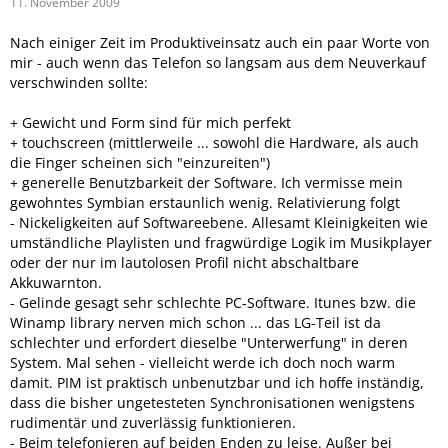
11. November 2009
Nach einiger Zeit im Produktiveinsatz auch ein paar Worte von
mir - auch wenn das Telefon so langsam aus dem Neuverkauf
verschwinden sollte:
+ Gewicht und Form sind für mich perfekt
+ touchscreen (mittlerweile ... sowohl die Hardware, als auch
die Finger scheinen sich "einzureiten")
+ generelle Benutzbarkeit der Software. Ich vermisse mein
gewohntes Symbian erstaunlich wenig. Relativierung folgt
- Nickeligkeiten auf Softwareebene. Allesamt Kleinigkeiten wie
umständliche Playlisten und fragwürdige Logik im Musikplayer
oder der nur im lautolosen Profil nicht abschaltbare
Akkuwarnton.
- Gelinde gesagt sehr schlechte PC-Software. Itunes bzw. die
Winamp library nerven mich schon ... das LG-Teil ist da
schlechter und erfordert dieselbe "Unterwerfung" in deren
System. Mal sehen - vielleicht werde ich doch noch warm
damit. PIM ist praktisch unbenutzbar und ich hoffe inständig,
dass die bisher ungetesteten Synchronisationen wenigstens
rudimentär und zuverlässig funktionieren.
- Beim telefonieren auf beiden Enden zu leise. Außer bei