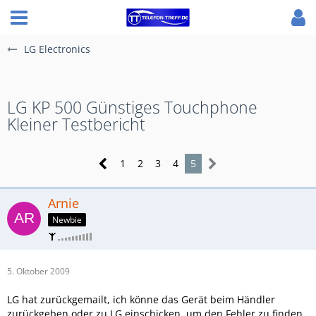
LG Electronics
LG KP 500 Günstiges Touchphone
Kleiner Testbericht
1
2
3
4
5
Arnie
Newbie
5. Oktober 2009
LG hat zurückgemailt, ich könne das Gerät beim Händler
zurückgeben oder zu LG einschicken, um den Fehler zu finden.