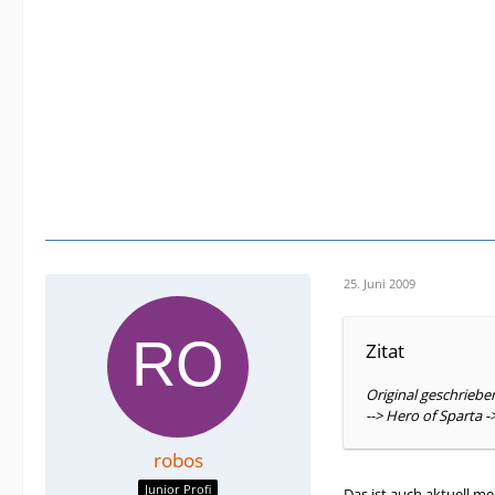
25. Juni 2009
Zitat
Original geschriebe
--> Hero of Sparta -
robos
Junior Profi
Das ist auch aktuell me