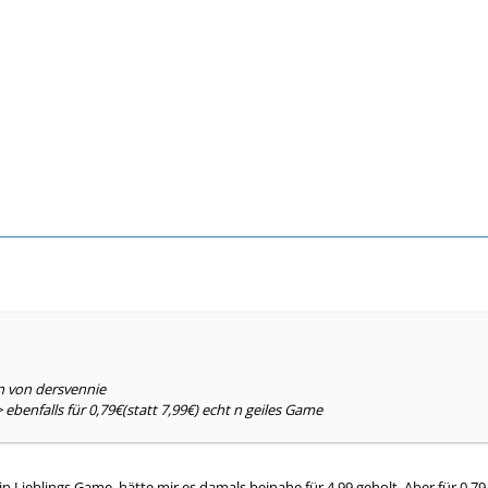
n von dersvennie
> ebenfalls für 0,79€(statt 7,99€) echt n geiles Game
in Lieblings Game, hätte mir es damals beinahe für 4,99 geholt. Aber für 0,79