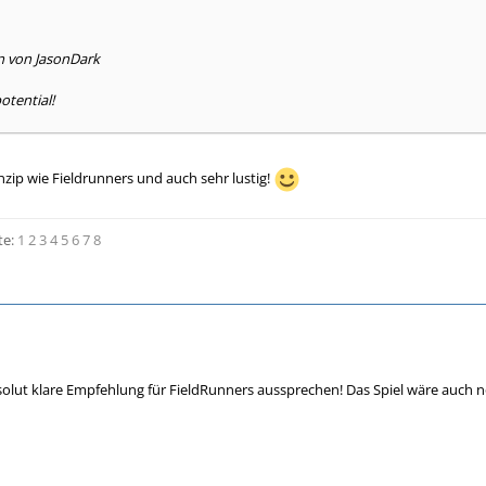
n von JasonDark
otential!
zip wie Fieldrunners und auch sehr lustig!
te:
1
2
3
4
5
6
7
8
olut klare Empfehlung für FieldRunners aussprechen! Das Spiel wäre auch n