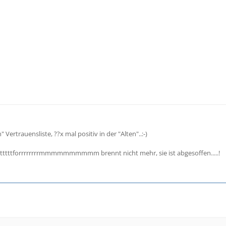
" Vertrauensliste, ??x mal positiv in der "Alten"..:-)
tttttttforrrrrrrrmmmmmmmmmm brennt nicht mehr, sie ist abgesoffen.....!