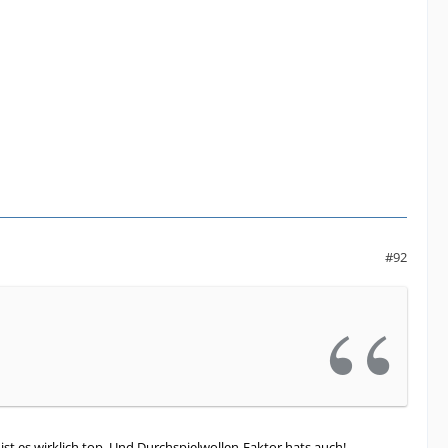
#92
 ist es wirklich top. Und Durchspielwollen-Faktor hats auch!