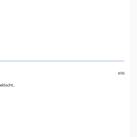
#98
elöscht..