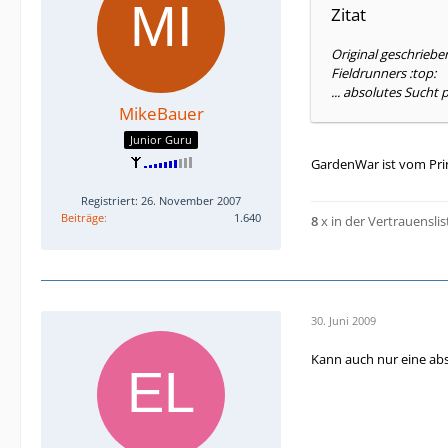
Zitat
Original geschriebe
Fieldrunners :top:
... absolutes Sucht p
MikeBauer
Junior Guru
GardenWar ist vom Prin
Registriert: 26. November 2007
Beiträge
1.640
8
x in der Vertrauenslis
30. Juni 2009
Kann auch nur eine abs