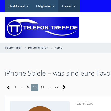
Dashboard
Mitglieder
Forum
Telefon-Treff
Herstellerforen
Apple
iPhone Spiele – was sind eure Favo
1
…
9
10
11
…
49
25. Juni 2009