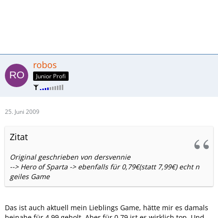
robos
Junior Profi
25. Juni 2009
Zitat
Original geschrieben von dersvennie
--> Hero of Sparta -> ebenfalls für 0,79€(statt 7,99€) echt n
geiles Game
Das ist auch aktuell mein Lieblings Game, hätte mir es damals
beinahe für 4,99 geholt. Aber für 0,79 ist es wirklich top. Und