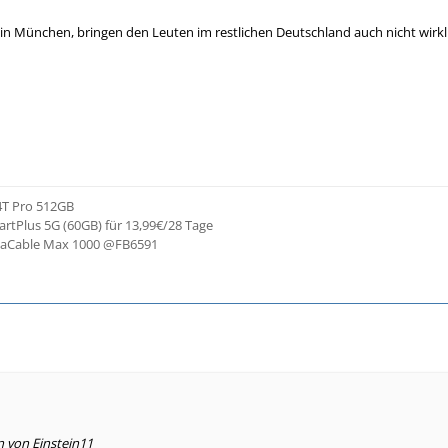
in München, bringen den Leuten im restlichen Deutschland auch nicht wirk
4T Pro 512GB
artPlus 5G (60GB) für 13,99€/28 Tage
igaCable Max 1000 @FB6591
n von Einstein11