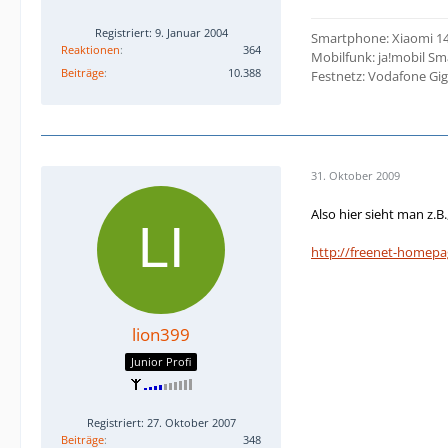
Registriert: 9. Januar 2004
Smartphone: Xiaomi 1
Reaktionen
364
Mobilfunk: ja!mobil Sm
Beiträge
10.388
Festnetz: Vodafone G
31. Oktober 2009
Also hier sieht man z.B
http://freenet-homepa
lion399
Junior Profi
Registriert: 27. Oktober 2007
Beiträge
348