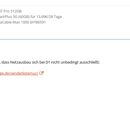
4T Pro 512GB
artPlus 5G (60GB) für 13,99€/28 Tage
igaCable Max 1000 @FB6591
., dass Netzausbau sich bei D1 nicht unbedingt ausschließt:
ge.de/senderlistemuc/