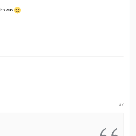
lich was
#7