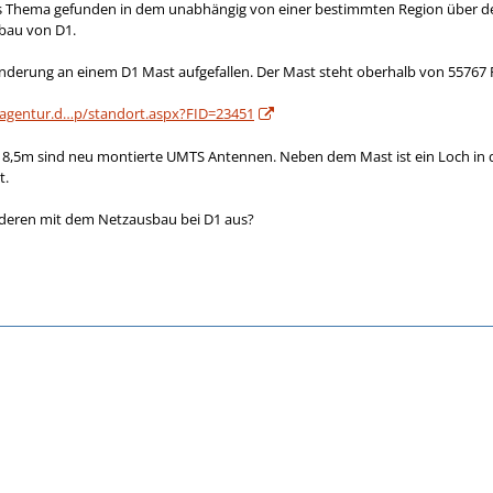
es Thema gefunden in dem unabhängig von einer bestimmten Region über den
bau von D1.
änderung an einem D1 Mast aufgefallen. Der Mast steht oberhalb von 55767 
zagentur.d…p/standort.aspx?FID=23451
18,5m sind neu montierte UMTS Antennen. Neben dem Mast ist ein Loch in de
t.
anderen mit dem Netzausbau bei D1 aus?