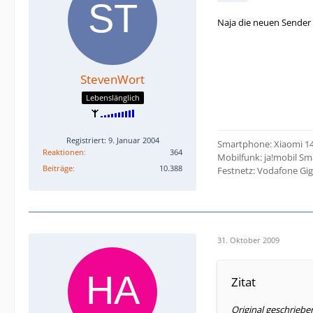
Naja die neuen Sender 
StevenWort
Lebenslänglich
Registriert: 9. Januar 2004
Smartphone: Xiaomi 1
Reaktionen
364
Mobilfunk: ja!mobil Sm
Beiträge
10.388
Festnetz: Vodafone G
31. Oktober 2009
Zitat
Original geschriebe