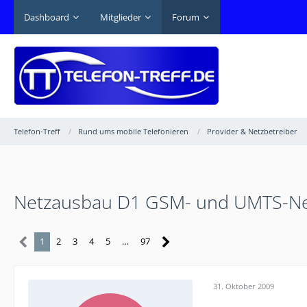
Dashboard
Mitglieder
Forum
Telefon-Treff
Rund ums mobile Telefonieren
Provider & Netzbetreiber
Netzausbau D1 GSM- und UMTS-Ne
1
2
3
4
5
…
97
31. Oktober 2009