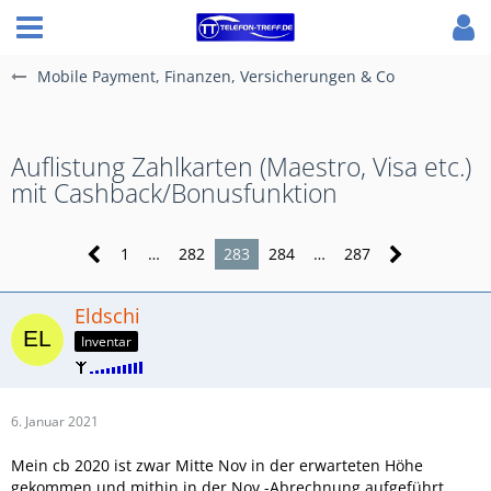
Mobile Payment, Finanzen, Versicherungen & Co
Auflistung Zahlkarten (Maestro, Visa etc.)
mit Cashback/Bonusfunktion
1
…
282
283
284
…
287
Eldschi
Inventar
6. Januar 2021
Mein cb 2020 ist zwar Mitte Nov in der erwarteten Höhe
gekommen und mithin in der Nov.-Abrechnung aufgeführt,