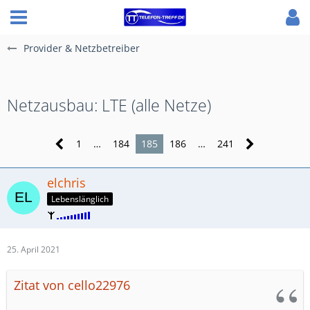
Provider & Netzbetreiber
Netzausbau: LTE (alle Netze)
1
…
184
185
186
…
241
elchris
Lebenslänglich
25. April 2021
Zitat von cello22976