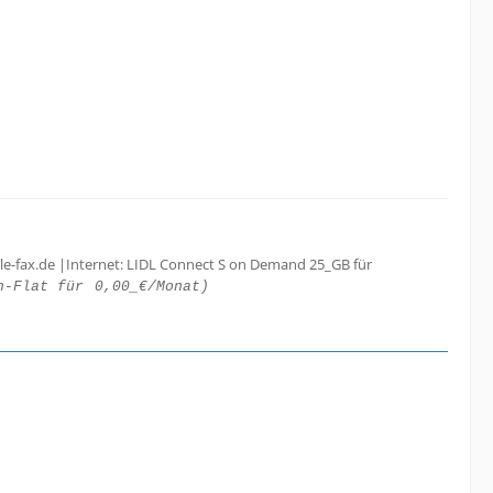
le-fax.de |Internet: LIDL Connect S on Demand 25_GB für
h-Flat für
0,00_€/Monat)