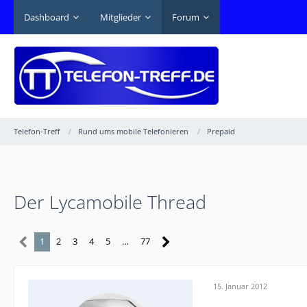
Dashboard
Mitglieder
Forum
Telefon-Treff
Rund ums mobile Telefonieren
Prepaid
Der Lycamobile Thread
1
2
3
4
5
…
77
15. Januar 2012