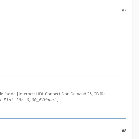
#7
le-fax.de |Internet: LIDL Connect S on Demand 25_GB für
h-Flat für
0,00_€/Monat)
#8