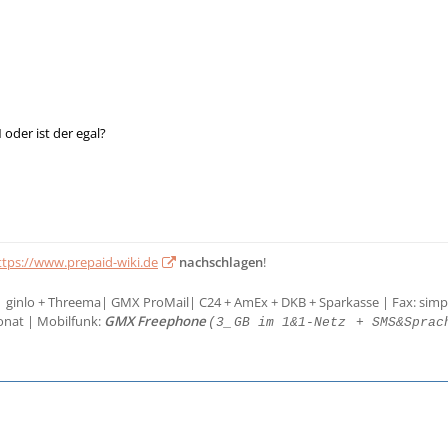
oder ist der egal?
ttps://www.prepaid-wiki.de
nachschlagen
!
| ginlo + Threema| GMX ProMail| C24 + AmEx + DKB + Sparkasse | Fax: simp
onat | Mobilfunk:
GMX Freephone
(3_
GB im 1&1-Netz
+ SMS&Sprac