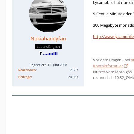
Lycamobile hat nun ein
9-Cent je Minute oder 
300 Megabyte monatlich
http://www.lycamobile
Nokiahandyfan
Lebenslänglich
Vor dem Fragen - bei
h
Registriert: 15. Juni 2008
Kontaktformular
Reaktionen
2.387
Nutzer von: Moto g55 
Beiträge
24.033
rechnerisch 10,82_€/M