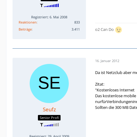
Registriert: 6. Mai 2008
Reaktionen
833
o2 Can Do
Beiträge
3.411
16. Januar 2012
Da ist Netzclub aber me
Zitat:
"Kostenloses Internet
Das kostenlose mobile
nurfürVerbindungeninn
Sollten die 300 MB Dat
Seufz
Senior Profi
Registriert: 29. April 2009