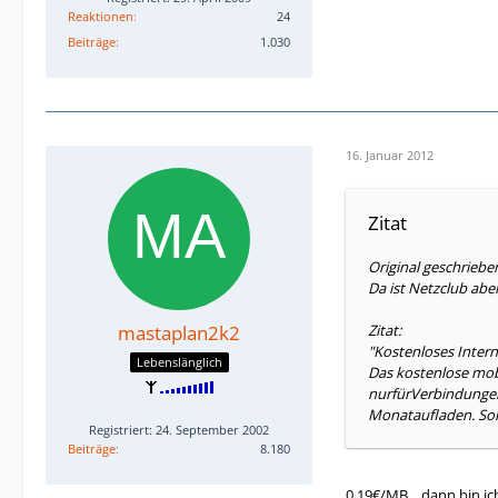
Reaktionen
24
Beiträge
1.030
16. Januar 2012
Zitat
Original geschriebe
Da ist Netzclub abe
mastaplan2k2
Zitat:
"Kostenloses Intern
Lebenslänglich
Das kostenlose mob
nurfürVerbindungen
Monataufladen. Sol
Registriert: 24. September 2002
Beiträge
8.180
0,19€/MB .. dann bin ich