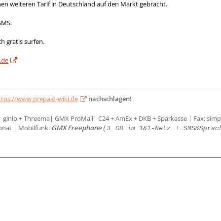
en weiteren Tarif in Deutschland auf den Markt gebracht.
SMS.
 gratis surfen.
.de
ttps://www.prepaid-wiki.de
nachschlagen
!
| ginlo + Threema| GMX ProMail| C24 + AmEx + DKB + Sparkasse | Fax: simp
onat | Mobilfunk:
GMX Freephone
(3_
GB im 1&1-Netz
+ SMS&Sprac