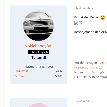
18. Januar 2012
Findet den Fehler
Kennt jemand den APN 
Nokiahandyfan
Lebenslänglich
Vor dem Fragen - bei
h
Registriert: 15. Juni 2008
Kontaktformular
Reaktionen
2.387
Nutzer von: Moto g55 
Beiträge
24.033
rechnerisch 10,82_€/M
19. Januar 2012