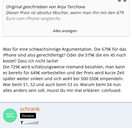
Original geschrieben von Anja Terchova
Dieser Preis ist absolut Wucher, wenn man ihn mit den 679
Euro vom iPhone vergleicht.
Und schnell sinkende Preise bringen auch nur
Alles anzeigen
Neueinsteigern was. Aber wenn jemand vom S3 auf das S4
Upgraden moechte, hilft das nicht viel.
Was für eine schwachsinnige Argumentation. Die 679€ für das
Beim iPhone 4 und 4S ist aber ein Upgrade auf das iPhone 5
iPhone sind also gerechtfertigt? Oder die 579€ die ein 4S noch
relativ guenstig, weil die aelteren Geraete relativ wertstabil
kostet? Dass ich nicht lache!
sind.
Die 729€ wird schätzungsweise niemand bezahlen, man kann
es bereits für 649€ vorbestellen und der Preis wird kurze Zeit
In Konkurrenz zum iPhone haette man fuer das S4 nicht
später weiter sinken und sich wohl bei 500-550€ einpendeln.
mehr als 599 Euro UVP und so 500 Euro Strassenpreis bei
War beim S1, S2 und auch beim S3 so. Warum beim S4 nun
Markteinfuehrung ansetzen duerfen.
alles anders sein soll, musst du mir mal erklären :confused:
Aber ist mir eigentlich eh egal, selber wuerde ich nie so ein
Riesenteil kaufen.
schrank
Newbie