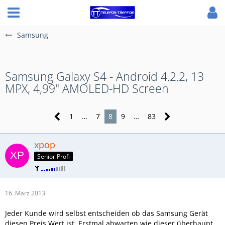
Samsung
Samsung Galaxy S4 - Android 4.2.2, 13
MPX, 4,99" AMOLED-HD Screen
1
…
7
8
9
…
83
xpop
Senior Profi
16. März 2013
Jeder Kunde wird selbst entscheiden ob das Samsung Gerät
diesen Preis Wert ist. Erstmal abwarten wie dieser überhaupt