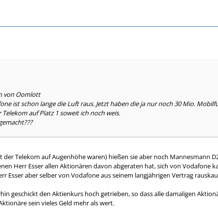
en von Oomlott
one ist schon lange die Luft raus. Jetzt haben die ja nur noch 30 Mio. Mob
r Telekom auf Platz 1 soweit ich noch weis.
 gemacht???
it der Telekom auf Augenhöhe waren) hießen sie aber noch Mannesmann D2, 
enen Herr Esser allen Aktionären davon abgeraten hat, sich von Vodafone kau
rr Esser aber selber von Vodafone aus seinem langjährigen Vertrag rauskaufe
in geschickt den Aktienkurs hoch getrieben, so dass alle damaligen Aktionär
Aktionäre sein vieles Geld mehr als wert.