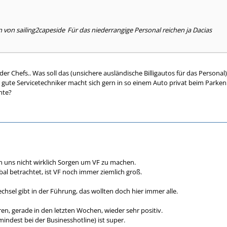
n von sailing2capeside
Für das niederrangige Personal reichen ja Dacias
er Chefs.. Was soll das (unsichere ausländische Billigautos für das Persona
 gute Servicetechniker macht sich gern in so einem Auto privat beim Parke
nte?
n uns nicht wirklich Sorgen um VF zu machen.
l betrachtet, ist VF noch immer ziemlich groß.
hsel gibt in der Führung, das wollten doch hier immer alle.
n, gerade in den letzten Wochen, wieder sehr positiv.
indest bei der Businesshotline) ist super.