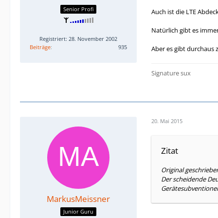
Senior Profi
Auch ist die LTE Abdeck
Natürlich gibt es immer
Registriert: 28. November 2002
Beiträge
935
Aber es gibt durchaus 
Signature sux
20. Mai 2015
Zitat
Original geschriebe
Der scheidende Deu
Gerätesubventionen
MarkusMeissner
Junior Guru