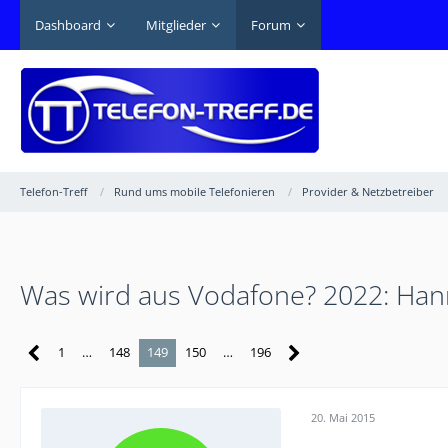
Dashboard
Mitglieder
Forum
Telefon-Treff
Rund ums mobile Telefonieren
Provider & Netzbetreiber
Was wird aus Vodafone? 2022: Han
1
…
148
149
150
…
196
20. Mai 2015