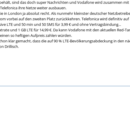
ehält, sind das doch super Nachrichten und Vodafone wird zusammen mit Dr
elefonica ihre Netze weiter ausbauen.
sie in London ja absolut recht. Als nunmehr kleinster deutscher Netzbetre
m vorbei auf den zweiten Platz zurückkehren. Telefonica wird definitiv auf d
usive LTE und 50 min und 50 SMS für 3,99 € und ohne Vertragsbindung...
atrate und 1 GB LTE für 14,99 €. Da kann Vodafone mit den aktuellen Red-Tar
 einen so heftigen Aufpreis zahlen würden.
schon klar gemacht, dass die auf 90 % LTE-Bevölkerungsabdeckung in den nä
n Drillisch.