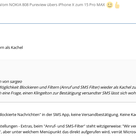
 - Vom NOKIA 808 Pureview übers iPhone X zum 15 Pro MAX
ern als Kachel
n von sargeo
öglichkeit Blockieren und Filtern (Anruf und SMS Filter) wieder als Kachel zu
eine Frage, einen Klingelton zur Bestätigung versandter SMS lässt sich wohl
"Blockierte Nachrichten" in der SMS App, keine Versandbestätigung. Keine K
ellungen - Extras, beim "Anruf- und SMS-Filter" steht witzigerweise: "Wir v
n", aber unter welchem Menüpunkt das direkt aufgerufen wird, verrät Microso