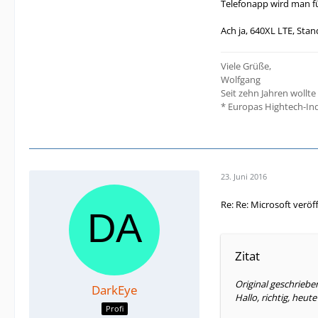
Telefonapp wird man f
Ach ja, 640XL LTE, St
Viele Grüße,
Wolfgang
Seit zehn Jahren wollte
* Europas Hightech-Indu
23. Juni 2016
Re: Re: Microsoft verö
Zitat
Original geschrieb
DarkEye
Hallo, richtig, heut
Profi