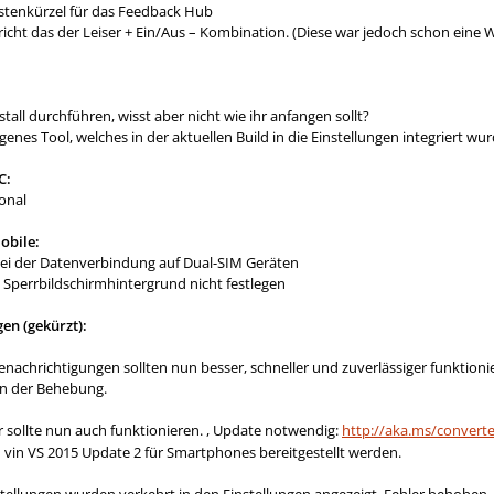
astenkürzel für das Feedback Hub
ht das der Leiser + Ein/Aus – Kombination. (Diese war jedoch schon eine 
stall durchführen, wisst aber nicht wie ihr anfangen sollt?
igenes Tool, welches in der aktuellen Build in die Einstellungen integriert 
C:
ional
obile:
bei der Datenverbindung auf Dual-SIM Geräten
Sperrbildschirmhintergrund nicht festlegen
en (gekürzt):
nachrichtigungen sollten nun besser, schneller und zuverlässiger funktio
an der Behebung.
sollte nun auch funktionieren. , Update notwendig:
http://aka.ms/converte
vin VS 2015 Update 2 für Smartphones bereitgestellt werden.
stellungen wurden verkehrt in den Einstellungen angezeigt, Fehler behoben