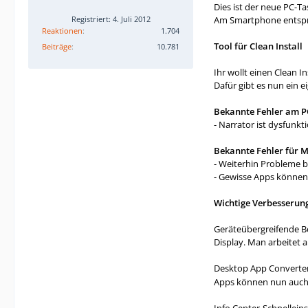
Dies ist der neue PC-T
Am Smartphone entspric
Registriert: 4. Juli 2012
Reaktionen
1.704
Tool für Clean Install
Beiträge
10.781
Ihr wollt einen Clean In
Dafür gibt es nun ein e
Bekannte Fehler am P
- Narrator ist dysfunkt
Bekannte Fehler für M
- Weiterhin Probleme 
- Gewisse Apps können 
Wichtige Verbesserung
Geräteübergreifende Be
Display. Man arbeitet 
Desktop App Converter 
Apps können nun auch 
Info Center-Schnellein