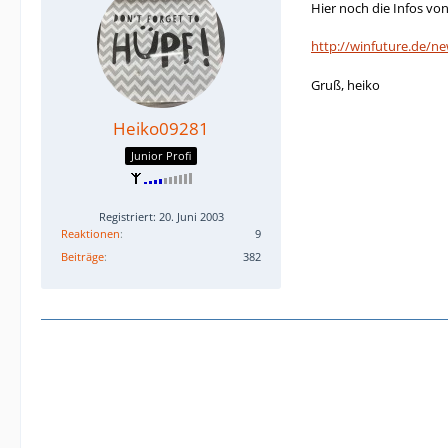
Hier noch die Infos vo
http://winfuture.de/n
Gruß, heiko
Heiko09281
Junior Profi
Registriert: 20. Juni 2003
Reaktionen
9
Beiträge
382