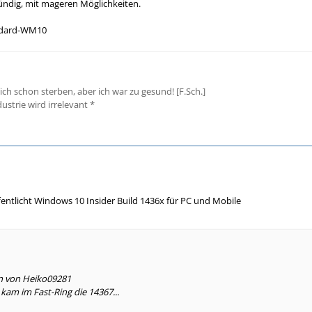
ündig, mit mageren Möglichkeiten.
andard-WM10
 ich schon sterben, aber ich war zu gesund! [F.Sch.]
strie wird irrelevant *
ffentlicht Windows 10 Insider Build 1436x für PC und Mobile
en von Heiko09281
e kam im Fast-Ring die 14367...