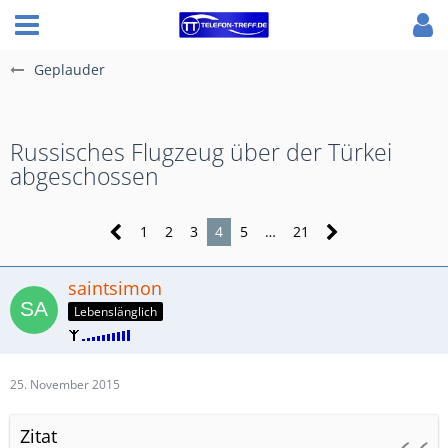
Geplauder
Russisches Flugzeug über der Türkei
abgeschossen
1
2
3
4
5
…
21
saintsimon
Lebenslänglich
25. November 2015
Zitat