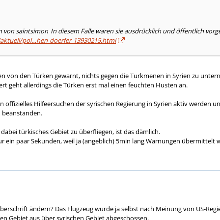
en von saintsimon
In diesem Falle waren sie ausdrücklich und öffentlich vor
/aktuell/pol…hen-doerfer-13930215.html
en von den Türken gewarnt, nichts gegen die Turkmenen in Syrien zu unte
ert geht allerdings die Türken erst mal einen feuchten Husten an.
n offizielles Hilfeersuchen der syrischen Regierung in Syrien aktiv werden 
zu beanstanden.
abei türkisches Gebiet zu überfliegen, ist das dämlich.
r ein paar Sekunden, weil ja (angeblich) 5min lang Warnungen übermittelt 
berschrift ändern? Das Flugzeug wurde ja selbst nach Meinung von US-Reg
en Gebiet aus über syrischen Gebiet abgeschossen.