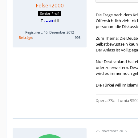
Felsen2000
Senior Profi
Die Frage nach dem Kräf
Offensichtlich zieht n
personam die Diskuss
Registriert: 16. Dezember 2012
Beiträge
993
Zum Thema: Die Deutsch
Selbstbewustsein kaum
Der Anlass ist völlig e
Nur Deutschland hat e
oder zu erweitern. Des
wird es immer noch ge
Die Türkei will im isl
Xperia Z3c - Lumia 950
25. November 2015