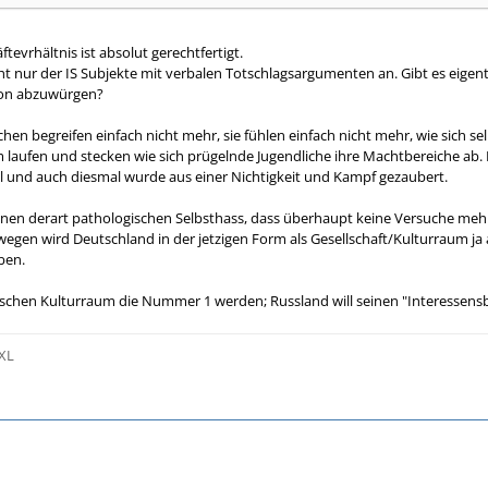
tevrhältnis ist absolut gerechtfertigt.
icht nur der IS Subjekte mit verbalen Totschlagsargumenten an. Gibt es eig
ion abzuwürgen?
en begreifen einfach nicht mehr, sie fühlen einfach nicht mehr, wie sich s
 laufen und stecken wie sich prügelnde Jugendliche ihre Machtbereiche ab
gal und auch diesmal wurde aus einer Nichtigkeit und Kampf gezaubert.
inen derart pathologischen Selbsthass, dass überhaupt keine Versuche me
wegen wird Deutschland in der jetzigen Form als Gesellschaft/Kulturraum ja
ben.
amischen Kulturraum die Nummer 1 werden; Russland will seinen "Interessensb
 XL