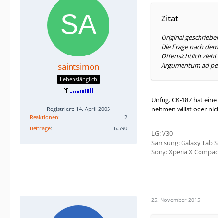
Zitat
Original geschriebe
Die Frage nach dem K
Offensichtlich zieh
saintsimon
Argumentum ad per
Lebenslänglich
Unfug. CK-187 hat eine
nehmen willst oder nic
Registriert: 14. April 2005
Reaktionen
2
Beiträge
6.590
LG: V30
Samsung: Galaxy Tab S2
Sony: Xperia X Compac
25. November 2015