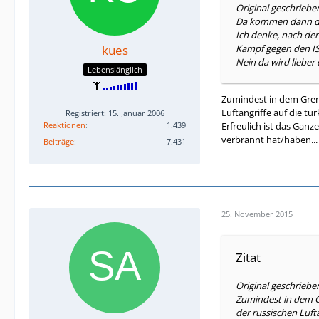
Original geschriebe
Da kommen dann die
Ich denke, nach den
kues
Kampf gegen den I
Nein da wird liebe
Lebenslänglich
Zumindest in dem Grenz
Luftangriffe auf die t
Registriert: 15. Januar 2006
Reaktionen
1.439
Erfreulich ist das Ganz
verbrannt hat/haben...
Beiträge
7.431
25. November 2015
Zitat
Original geschriebe
Zumindest in dem Gr
der russischen Luft