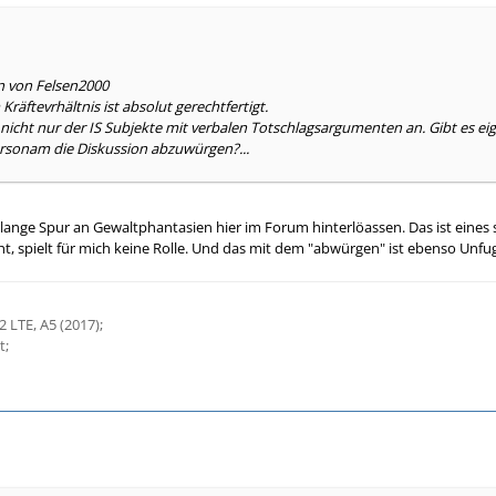
n von Felsen2000
räftevrhältnis ist absolut gerechtfertigt.
t nicht nur der IS Subjekte mit verbalen Totschlagsargumenten an. Gibt es ei
sonam die Diskussion abzuwürgen?...
 lange Spur an Gewaltphantasien hier im Forum hinterlöassen. Das ist eine
ht, spielt für mich keine Rolle. Und das mit dem "abwürgen" ist ebenso Unfu
 LTE, A5 (2017);
t;