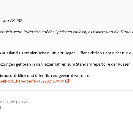
n von CK-187
tlich wenn Putin sich auf das Spielchen einlässt, es riskiert und die Türkei
ussland zu Prahlen schein Dir ja zu liegen. Offensichtlich zieht nicht nur d
etzungen gehören in den letzen Jahren zum Standardrepertoire der Russen. 
sie ausdrücklich und öffentlich vorgewarnt worden:
tuell/pol…hen-doerfer-13930215.html
 LTE, A5 (2017);
t;