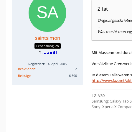
Zitat
Original geschriebe
...
Was macht man eigen
saintsimon
Lebenslänglich
Mit Massenmord durch R
Vorsätzliche Grenzverl
Registriert: 14. April 2005
Reaktionen
2
In diesem Falle waren 
Beiträge
6.590
http://www.faz.net/ak
LG: V30
Samsung: Galaxy Tab S2
Sony: Xperia X Compac