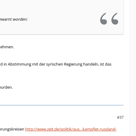
gewarnt worden:
rnehmen.
und in Abstimmung mit der syrischen Regierung handeln, ist das
wurden.
#37
ierungskreisen
http://www.zeit.de/politik/aus…kampfjet-russland-