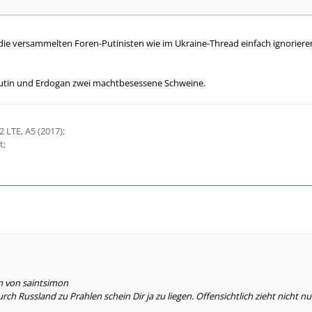
ie versammelten Foren-Putinisten wie im Ukraine-Thread einfach ignorieren, 
 Putin und Erdogan zwei machtbesessene Schweine.
 LTE, A5 (2017);
t;
n von saintsimon
h Russland zu Prahlen schein Dir ja zu liegen. Offensichtlich zieht nicht n