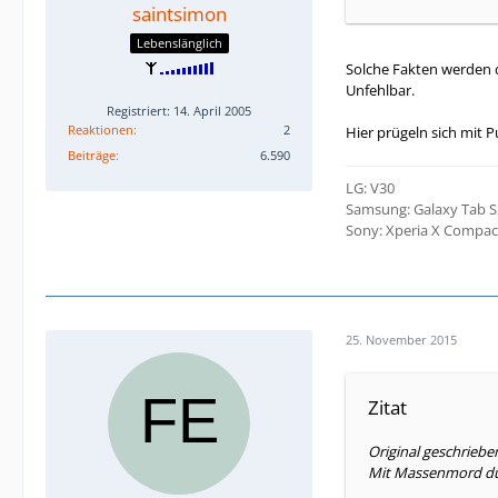
saintsimon
Lebenslänglich
Solche Fakten werden d
Unfehlbar.
Registriert: 14. April 2005
Reaktionen
2
Hier prügeln sich mit
Beiträge
6.590
LG: V30
Samsung: Galaxy Tab S2
Sony: Xperia X Compac
25. November 2015
Zitat
Original geschriebe
Mit Massenmord durc