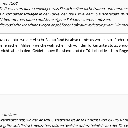
n von IGGY
 Russen um das zu erledigen was Sie sich selber nicht trauen, und ramme
 2 Bombenanschlägen in der Türkei den die Türkei dem IS zuschreiben, müsst
S übernommen haben und kene eigene Soldaten sterben müssen.
r die russische Maschine wegen angeblicher Luftraumverletzung vom Himmel 
abschnitt, wo der Abschuß stattfand ist absolut nichts von ISIS zu finden.
urkmenischen Milizen (welche wahrscheinlich von der Türkei unterstützt werd
e nicht, aber in dem Gebiet haben Russland und die Türkei beide schon länger 
n von kues
enzabschnitt, wo der Abschuß stattfand ist absolut nichts von ISIS zu find
angriffe auf die turkmenischen Milizen (welche wahrscheinlich von der Türkei