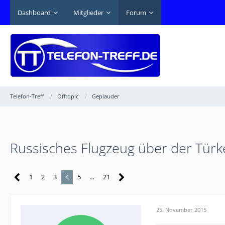
Dashboard
Mitglieder
Forum
Telefon-Treff
Offtopic
Geplauder
Russisches Flugzeug über der Tür
1
2
3
4
5
…
21
25. November 2015