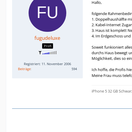
Hallo,
folgende Rahmenbedin
1. Doppelhaushälfte mi
2. Kabel-Internet Zugang
3. Haus ist komplett Ne
4. Im Erdgeschoss und 
fugudeluxe
Profi
Soweit funkioniert alle
durchs Haus bewegt und 
Möglichkeit, dies so ei
Registriert: 11. November 2006
Beiträge
594
Ich hoffe, die Profis h
Meine Frau muss telefo
iPhone 5 32 GB Schwar