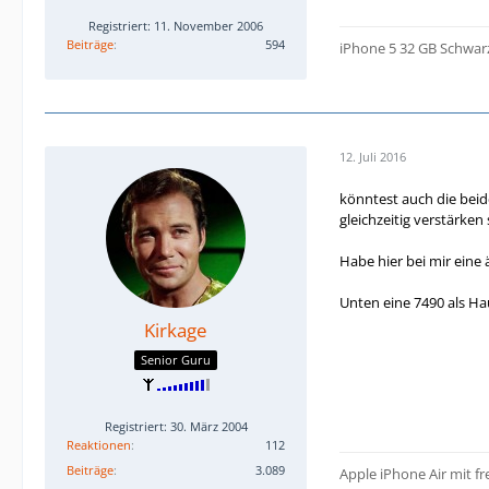
Registriert: 11. November 2006
Beiträge
594
iPhone 5 32 GB Schwar
12. Juli 2016
könntest auch die beid
gleichzeitig verstärken
Habe hier bei mir eine 
Unten eine 7490 als Ha
Kirkage
Senior Guru
Registriert: 30. März 2004
Reaktionen
112
Beiträge
3.089
Apple iPhone Air mit f