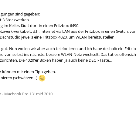
gungen sind gegeben:
t 3 Stockwerken.
 im Keller, läuft dort in einen Fritzbox 6490.
tzwerk-verkabelt, d.h. Internet via LAN aus der Fritzbox in einen Switch, v
Dachstudio jeweils eine Fritzbox 4020, um WLAN bereitzustellen.
s gut. Nun wollen wir aber auch telefonieren und ich habe deshalb ein Fritzf
von selbst ins nächste, bessere WLAN-Netz wechselt. Das tut es offensichtli
nzurichten. Die 4020'er Boxen haben ja auch keine DECT-Taste...
ier können mir einen Tipp geben.
nieren (schwätzen...)
z - Macbook Pro 13" mid 2010