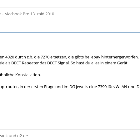
z - Macbook Pro 13" mid 2010
en 4020 durch z.b. die 7270 ersetzen, die gibts bei ebay hinterhergerworfen
 sie als DECT Repeater das DECT Signal. So hast du alles in einem Gerät.
ähnliche Konstallation.
uptrouter, in der ersten Etage und im DG jeweils eine 7390 fürs WLAN und D
reank und o2-de