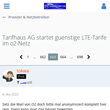
Provider & Netzbetreiber
Tarifhaus AG startet guenstige LTE-Tarife
im o2-Netz
1
…
662
663
664
…
698
tokwa
Profi
4. Mai 2022
Setz die Mail von O2 doch bitte mal anonymisiert komplett hier
rein. Dann kann man das besser bewerten.