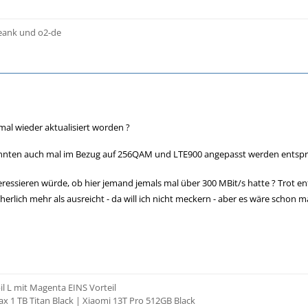
reank und o2-de
h mal wieder aktualisiert worden ?
önnten auch mal im Bezug auf 256QAM und LTE900 angepasst werden entsp
eressieren würde, ob hier jemand jemals mal über 300 MBit/s hatte ? Trot
herlich mehr als ausreicht - da will ich nicht meckern - aber es wäre schon 
 L mit Magenta EINS Vorteil
x 1 TB Titan Black | Xiaomi 13T Pro 512GB Black