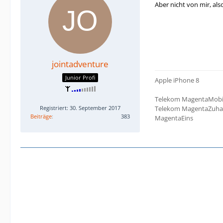
Aber nicht von mir, al
jointadventure
Junior Profi
Apple iPhone 8
Telekom MagentaMobi
Registriert: 30. September 2017
Telekom MagentaZuha
Beiträge
383
MagentaEins