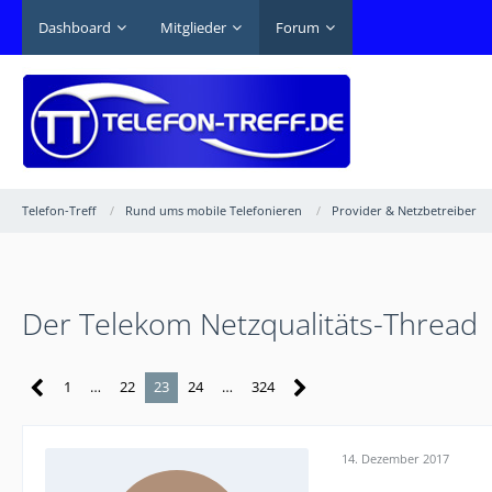
Dashboard
Mitglieder
Forum
Telefon-Treff
Rund ums mobile Telefonieren
Provider & Netzbetreiber
Der Telekom Netzqualitäts-Thread
1
…
22
23
24
…
324
14. Dezember 2017