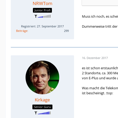
NRWTom
Junior Profi
Muss ich noch, es sche
Dummerweise tritt der 
Registriert: 27. September 2017
Beiträge
299
16. Dezember 2017
es ist schon erstaunlich
2 Standorte, ca. 300 M
von E-Plus und wurde au
Was macht die Telekom
ist bescheinigt. :top:
Kirkage
Senior Guru