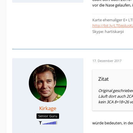
vor die Nase gelaufen,
Karte ehemaliger E+ LT
http://bit.ly/LTEeplusK
Skype: hartiskarpi
17. Dezember 2017
Zitat
Original geschriebe
Läuft dort auch 2CA
kein 3CA 8+18+26 v
Kirkage
Senior Guru
würde bedeuten, in der 