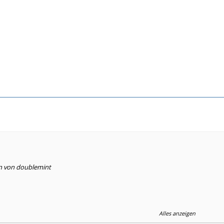
en von doublemint
Alles anzeigen
e selbe Beobachtung gemacht.