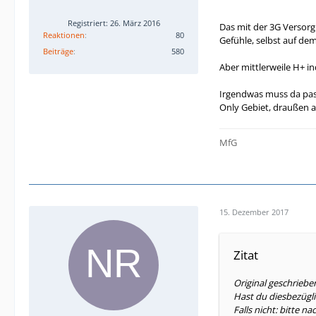
Die Indoor-Versorgu
Registriert: 26. März 2016
Das mit der 3G Versorg
Reaktionen
80
Gefühle, selbst auf de
Teilweise habe ich 
Beiträge
580
Aber mittlerweile H+ 
Ich denke, hier wur
Irgendwas muss da pass
Gruß,
Only Gebiet, draußen al
doublemint
MfG
15. Dezember 2017
Zitat
Original geschriebe
Hast du diesbezügli
Falls nicht: bitte 