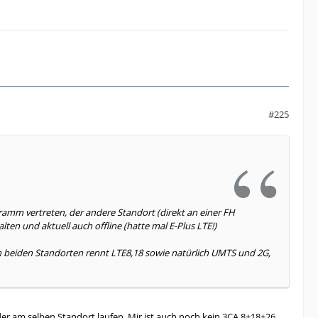
#225
ramm vertreten, der andere Standort (direkt an einer FH
lten und aktuell auch offline (hatte mal E-Plus LTE!)
 beiden Standorten rennt LTE8,18 sowie natürlich UMTS und 2G,
er am selben Standort laufen. Mir ist auch noch kein 3CA 8+18+26