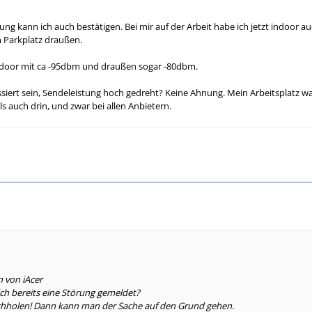
ng, vor allem mit 3G, hat sich in den letzten Wochen deutlich verbessert.
ung kann ich auch bestätigen. Bei mir auf der Arbeit habe ich jetzt indoor 
m Parkplatz draußen.
auch erstmals LTE indoor empfangen, klar, erster Gedanke: Band 8, aber nein
indoor mit ca -95dbm und draußen sogar -80dbm.
de kürzlich an der Sendeleistung gedreht.
iert sein, Sendeleistung hoch gedreht? Keine Ahnung. Mein Arbeitsplatz wa
s auch drin, und zwar bei allen Anbietern.
n von iAcer
ch bereits eine Störung gemeldet?
nachholen! Dann kann man der Sache auf den Grund gehen.