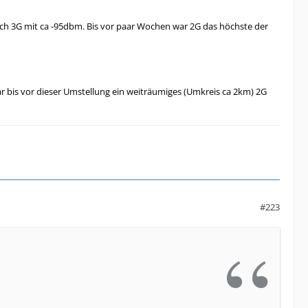
auch 3G mit ca -95dbm. Bis vor paar Wochen war 2G das höchste der
, der Netzmonitor zeigt Band 3 :top:
r bis vor dieser Umstellung ein weiträumiges (Umkreis ca 2km) 2G
#223