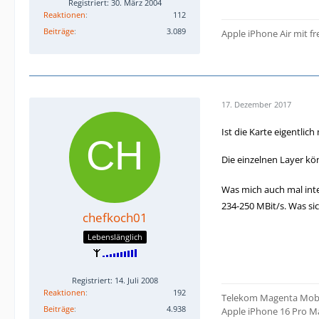
Registriert: 30. März 2004
Reaktionen
112
Beiträge
3.089
Apple iPhone Air mit f
17. Dezember 2017
Ist die Karte eigentlic
Die einzelnen Layer k
Was mich auch mal int
234-250 MBit/s. Was sic
chefkoch01
Lebenslänglich
Registriert: 14. Juli 2008
Reaktionen
192
Telekom Magenta Mobil
Beiträge
4.938
Apple iPhone 16 Pro Ma