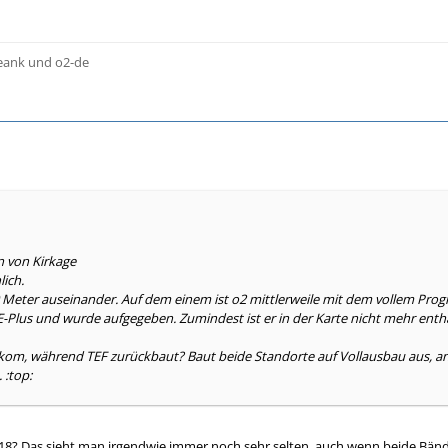
reank und o2-de
n von Kirkage
lich.
0 Meter auseinander. Auf dem einem ist o2 mittlerweile mit dem vollem Prog
 E-Plus und wurde aufgegeben. Zumindest ist er in der Karte nicht mehr entha
kom, während TEF zurückbaut? Baut beide Standorte auf Vollausbau aus, an
 :top:
18? Das sieht man irgendwie immer noch sehr selten, auch wenn beide Bänd