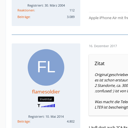
Registriert: 30. März 2004
Reaktionen
112
Beiträge
3.089
Apple iPhone Air mit f
16. Dezember 2017
Zitat
Original geschriebe
es ist schon erstaun
2 Standorte, ca. 30
flamesoldier
:confused: ) ist von
Inventar
Was macht die Tele
LTE9 ist bescheinigt.
Registriert: 10. Mai 2014
Beiträge
4.802
Läuft dort auch 2CA 8+