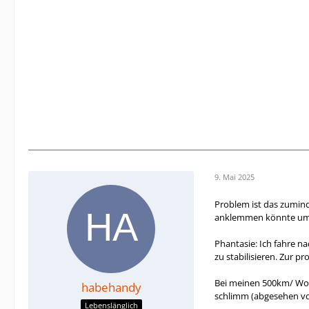
9. Mai 2025
Problem ist das zumin
anklemmen könnte um d
Phantasie: Ich fahre n
zu stabilisieren. Zur p
Bei meinen 500km/ Woch
habehandy
schlimm (abgesehen vo
Lebenslänglich