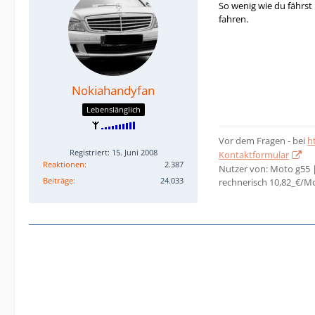
So wenig wie du fährst
fahren.
Nokiahandyfan
Lebenslänglich
Vor dem Fragen - bei
h
Registriert: 15. Juni 2008
Kontaktformular
Reaktionen
2.387
Nutzer von: Moto g55 
Beiträge
24.033
rechnerisch 10,82_€/M