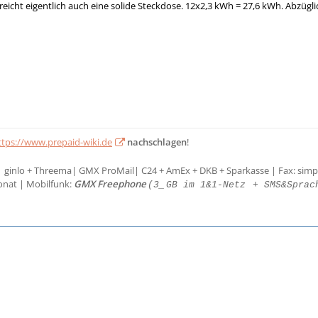
 reicht eigentlich auch eine solide Steckdose. 12x2,3 kWh = 27,6 kWh. Abzüg
ttps://www.prepaid-wiki.de
nachschlagen
!
| ginlo + Threema| GMX ProMail| C24 + AmEx + DKB + Sparkasse | Fax: simp
onat | Mobilfunk:
GMX Freephone
(3_
GB im 1&1-Netz
+ SMS&Sprac