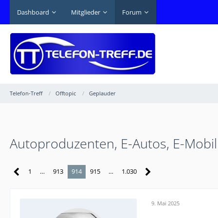
Dashboard
Mitglieder
Forum
Telefon-Treff
Offtopic
Geplauder
Autoproduzenten, E-Autos, E-Mobil
1
…
913
914
915
…
1.030
9. Mai 2025