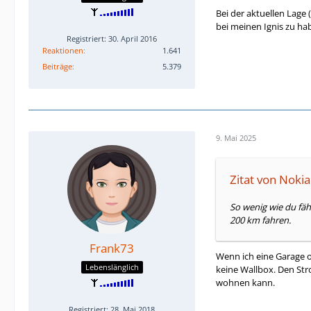
Bei der aktuellen Lag
bei meinen Ignis zu h
Registriert: 30. April 2016
Reaktionen
1.641
Beiträge
5.379
9. Mai 2025
Zitat von Noki
So wenig wie du fäh
200 km fahren.
Frank73
Wenn ich eine Garage 
Lebenslänglich
keine Wallbox. Den Stro
wohnen kann.
Registriert: 28. Mai 2018