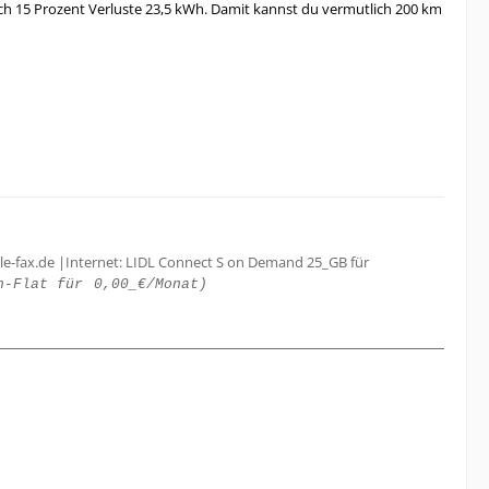
lich 15 Prozent Verluste 23,5 kWh. Damit kannst du vermutlich 200 km
le-fax.de |Internet: LIDL Connect S on Demand 25_GB für
h-Flat für
0,00_€/Monat)