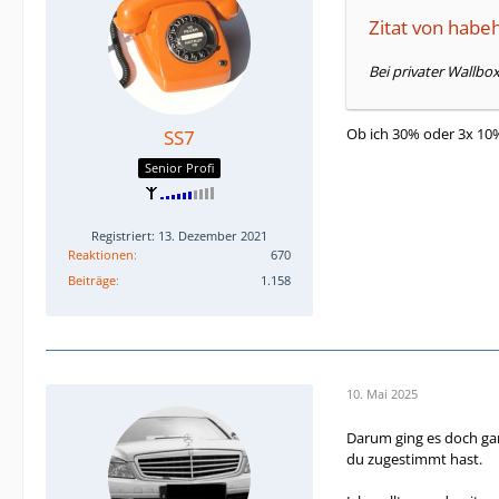
Zitat von habe
Bei privater Wallbo
Ob ich 30% oder 3x 10%
SS7
Senior Profi
Registriert: 13. Dezember 2021
Reaktionen
670
Beiträge
1.158
10. Mai 2025
Darum ging es doch gar 
du zugestimmt hast.