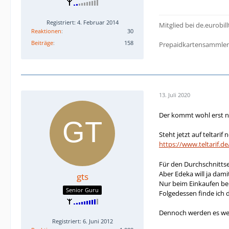
Registriert: 4. Februar 2014
Mitglied bei de.eurobil
Reaktionen
30
Beiträge
158
Prepaidkartensammler -
13. Juli 2020
Der kommt wohl erst n
Steht jetzt auf teltarif
https://www.teltarif.d
Für den Durchschnitts
Aber Edeka will ja dam
gts
Nur beim Einkaufen be
Senior Guru
Folgedessen finde ich
Dennoch werden es wen
Registriert: 6. Juni 2012