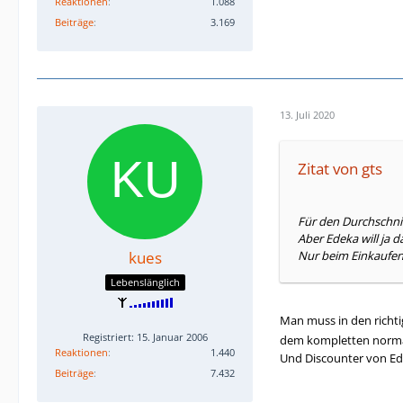
Reaktionen
1.088
Beiträge
3.169
13. Juli 2020
Zitat von gts
Für den Durchschni
Aber Edeka will ja
kues
Nur beim Einkaufen
Lebenslänglich
Man muss in den richt
Registriert: 15. Januar 2006
dem kompletten normal
Reaktionen
1.440
Und Discounter von Ed
Beiträge
7.432