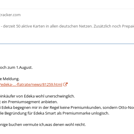
ltracker.com
 derzeit 50 aktive Karten in allen deutschen Netzen. Zusätzlich noch Prep
och zum 1.August.
 ne Meldung.
e/edeka-…-flatrate/news/81259.html
einkäufer von Edeka wohl unerschwinglich.
it ein Premiumsegment anbieten.
i Edeka begegnen mir in der Regel keine Premiumkunden, sondern Otto-No
 die Begründung für Edeka Smart als Premiummarke unlogisch.
ige buchen vermute ich,was denen wohl reicht.