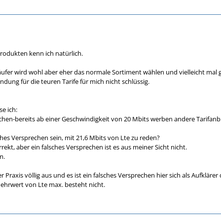
odukten kenn ich natürlich.
ufer wird wohl aber eher das normale Sortiment wählen und vielleicht mal
dung für die teuren Tarife für mich nicht schlüssig.
se ich:
hen-bereits ab einer Geschwindigkeit von 20 Mbits werben andere Tarifanbiet
ches Versprechen sein, mit 21,6 Mbits von Lte zu reden?
rrekt, aber ein falsches Versprechen ist es aus meiner Sicht nicht.
m.
er Praxis völlig aus und es ist ein falsches Versprechen hier sich als Aufklär
ehrwert von Lte max. besteht nicht.