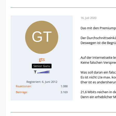
16. Juli 2020
Das mit den Premiumpr
Der Durchschnittseinkä
Deswegen ist die Begrün
Auf der Internetseite le
gts
Keine falschen Versprec
Senior Guru
Was soll daran ein fals
Es ist nicht Lte max. ko
Eher ist es andersheru
Registriert: 6. Juni 2012
Reaktionen
1.088
21,6 Mbits reichen in d
Beiträge
3.169
Denn ein erheblicher M