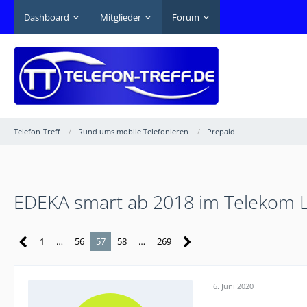
Dashboard
Mitglieder
Forum
Telefon-Treff
Rund ums mobile Telefonieren
Prepaid
EDEKA smart ab 2018 im Telekom L
1
…
56
57
58
…
269
6. Juni 2020