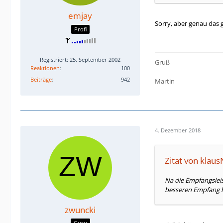
emjay
Sorry, aber genau das gi
Profi
Registriert: 25. September 2002
Gruß
Reaktionen
100
Beiträge
942
Martin
4. Dezember 2018
Zitat von klau
Na die Empfangsleis
besseren Empfang h
zwuncki
Guru