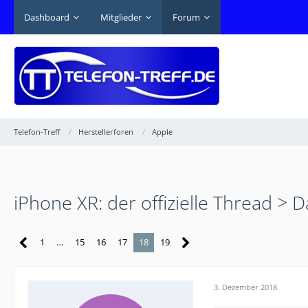
Dashboard
Mitglieder
Forum
Telefon-Treff
Herstellerforen
Apple
iPhone XR: der offizielle Thread > D
1
…
15
16
17
18
19
3. Dezember 2018