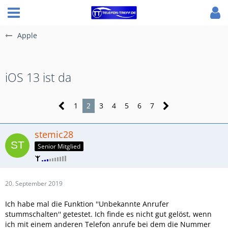
Apple
iOS 13 ist da
1
2
3
4
5
6
7
stemic28
Senior Mitglied
20. September 2019
Ich habe mal die Funktion ''Unbekannte Anrufer
stummschalten'' getestet. Ich finde es nicht gut gelöst, wenn
ich mit einem anderen Telefon anrufe bei dem die Nummer