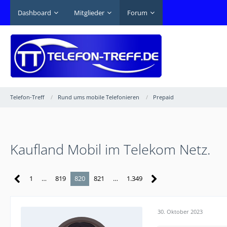
Dashboard
Mitglieder
Forum
Telefon-Treff
Rund ums mobile Telefonieren
Prepaid
Kaufland Mobil im Telekom Netz.
1
…
819
820
821
…
1.349
30. Oktober 2023