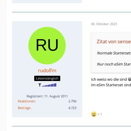
30. Oktober 2023
Zitat von sen
Normale Startersets
Nur noch eSim Star
rudolfm
Lebenslänglich
Ich weiss wo die sind 😁
Im eSim Starterset sin
Registriert: 11. August 2011
Reaktionen
2.756
Beiträge
4.723
1