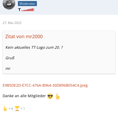
Moderator
27. Mai 2022
Zitat von mr2000
Kein aktuelles TT-Logo zum 20. ?
Gruß
mr
E9B5DE2D-E7CC-476A-B964-30DB96B054C4.jpeg
Danke an alle Mitglieder
6
1