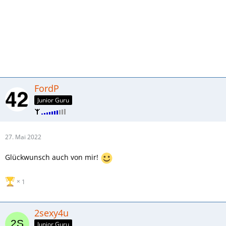
FordP
Junior Guru
27. Mai 2022
Glückwunsch auch von mir!
1
2sexy4u
Junior Guru