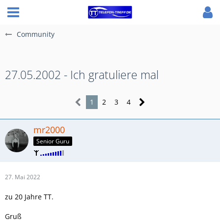
Community
27.05.2002 - Ich gratuliere mal
1
2
3
4
mr2000
Senior Guru
27. Mai 2022
zu 20 Jahre TT.
Gruß