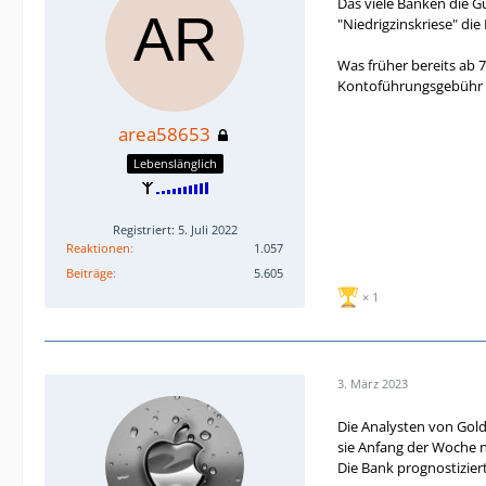
Das viele Banken die G
"Niedrigzinskriese" d
Was früher bereits ab 
Kontoführungsgebühr + 
area58653
Lebenslänglich
Registriert: 5. Juli 2022
Reaktionen
1.057
Beiträge
5.605
1
3. März 2023
Die Analysten von Gol
sie Anfang der Woche 
Die Bank prognostizier