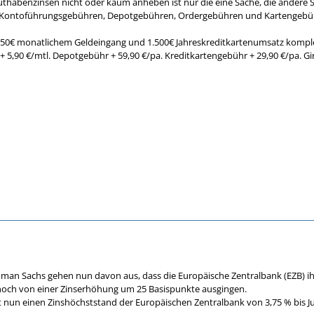
uthabenzinsen nicht oder kaum anheben ist nur die eine Sache, die andere
ie Kontoführungsgebühren, Depotgebühren, Ordergebühren und Kartengebü
750€ monatlichem Geldeingang und 1.500€ Jahreskreditkartenumsatz komplett
5,90 €/mtl. Depotgebühr + 59,90 €/pa. Kreditkartengebühr + 29,90 €/pa. Gi
dman Sachs gehen nun davon aus, dass die Europäische Zentralbank (EZB) i
noch von einer Zinserhöhung um 25 Basispunkte ausgingen.
t nun einen Zinshöchststand der Europäischen Zentralbank von 3,75 % bis J