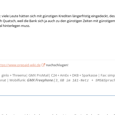
viele Leute hätten sich mit günstigen Krediten längerfristig eingedeckt, de
lich Quatsch, weil die Bank sich ja auch zu den günstigen Zeiten mit günsti
al hinterlegen muss.
ttps://www.prepaid-wiki.de
nachschlagen
!
| ginlo + Threema| GMX ProMail| C24 + AmEx + DKB + Sparkasse | Fax: simp
onat | Mobilfunk:
GMX Freephone
(3_
GB im 1&1-Netz
+ SMS&Sprac