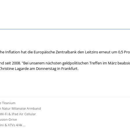
e Inflation hat die Europäische Zentralbank den Leitzins erneut um 0,5 Pr
and seit 2008. "Bei unserem nächsten geldpolitischen Treffen im März beabs
Christine Lagarde am Donnerstag in Frankfurt.
e Titanium
an Natur Milanaise Armband
 Wi-Fi & iPad Air Cellular
Fusion-Drive
i & ATVs 4/4k …