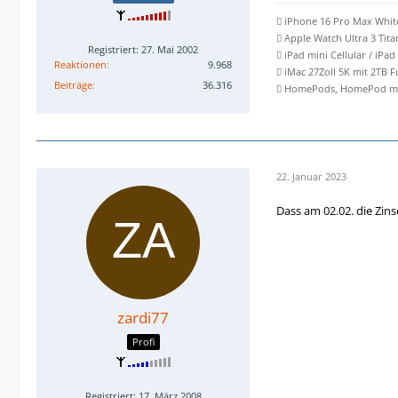
 iPhone 16 Pro Max Whit
 Apple Watch Ultra 3 Tit
Registriert: 27. Mai 2002
 iPad mini Cellular / iPad
Reaktionen
9.968
 iMac 27Zoll 5K mit 2TB 
Beiträge
36.316
 HomePods, HomePod min
22. Januar 2023
Dass am 02.02. die Zins
zardi77
Profi
Registriert: 17. März 2008