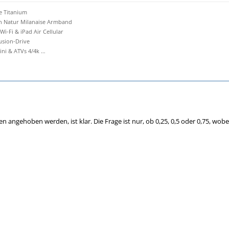
e Titanium
an Natur Milanaise Armband
 Wi-Fi & iPad Air Cellular
Fusion-Drive
i & ATVs 4/4k …
en angehoben werden, ist klar. Die Frage ist nur, ob 0,25, 0,5 oder 0,75, wob