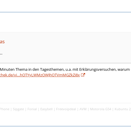
as
..
 Minuten Thema in den Tagesthemen, u.a. mit Erklärungsversuchen, warum 
iathek.de/vi…hOTYyLWMzOWJhOTVmMGZkZi8x
Phone | Sipgate | Fonial | Easybell | Freevoipdeal | AVM | Motorola G54 | Kubuntu 