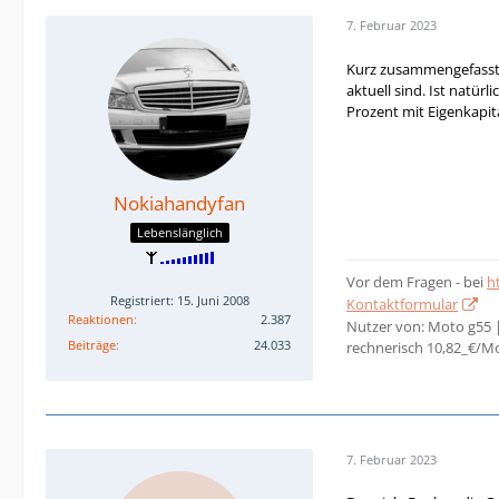
7. Februar 2023
Kurz zusammengefasst: 
aktuell sind. Ist natür
Prozent mit Eigenkapit
Nokiahandyfan
Lebenslänglich
Vor dem Fragen - bei
h
Registriert: 15. Juni 2008
Kontaktformular
Reaktionen
2.387
Nutzer von: Moto g55 
Beiträge
24.033
rechnerisch 10,82_€/M
7. Februar 2023