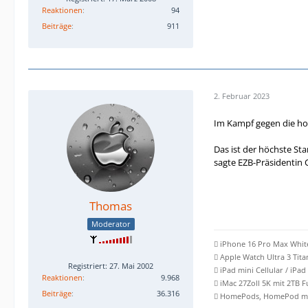
Reaktionen
94
Beiträge
911
2. Februar 2023
Im Kampf gegen die hoh
Das ist der höchste St
sagte EZB-Präsidentin 
Thomas
Moderator
 iPhone 16 Pro Max Whit
 Apple Watch Ultra 3 Tit
Registriert: 27. Mai 2002
 iPad mini Cellular / iPad
Reaktionen
9.968
 iMac 27Zoll 5K mit 2TB 
Beiträge
36.316
 HomePods, HomePod min