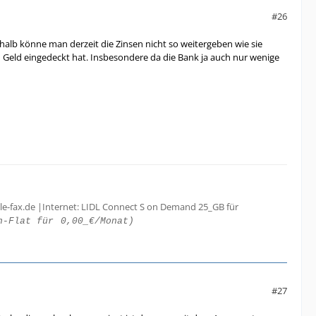
#26
shalb könne man derzeit die Zinsen nicht so weitergeben wie sie
gem Geld eingedeckt hat. Insbesondere da die Bank ja auch nur wenige
le-fax.de |Internet: LIDL Connect S on Demand 25_GB für
h-Flat für
0,00_€/Monat)
#27