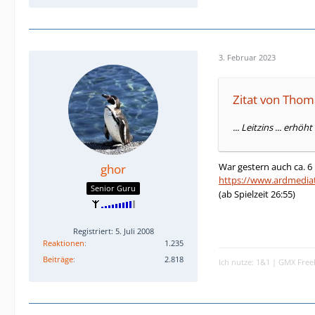
3. Februar 2023
Zitat von Thom
... Leitzins ... erhöht .
War gestern auch ca. 6
ghor
https://www.ardmed
Senior Guru
(ab Spielzeit 26:55)
Registriert: 5. Juli 2008
Reaktionen
1.235
Beiträge
2.818
Ich nutze: 1&1 | GMX Free