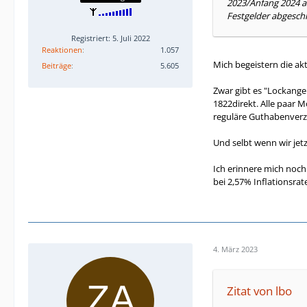
2023/Anfang 2024 auc
Festgelder abgeschl
Registriert: 5. Juli 2022
Reaktionen
1.057
Mich begeistern die ak
Beiträge
5.605
Zwar gibt es "Lockange
1822direkt. Alle paar 
reguläre Guthabenverzi
Und selbt wenn wir jetz
Ich erinnere mich noch
bei 2,57% Inflationsrat
4. März 2023
Zitat von lbo