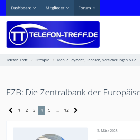
Dashboard
Mitglieder
Forum
Telefon-Treff
Offtopic
Mobile Payment, Finanzen, Versicherungen & Co
EZB: Die Zentralbank der Europäis
1
2
3
4
5
…
12
3. März 2023