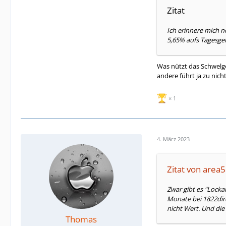
Zitat
Ich erinnere mich 
5,65% aufs Tagesgeld
Was nützt das Schwelge
andere führt ja zu nicht
1
4. März 2023
Zitat von area
Zwar gibt es "Locka
Monate bei 1822dire
nicht Wert. Und die
Thomas