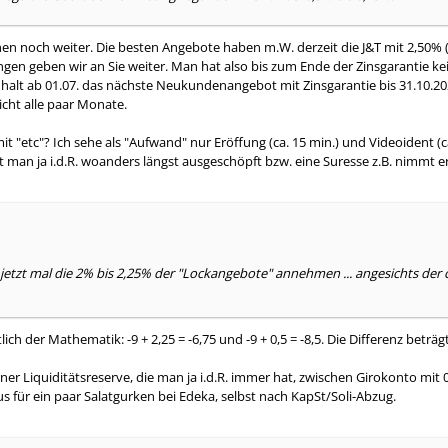
en noch weiter. Die besten Angebote haben m.W. derzeit die J&T mit 2,50% (b
gen geben wir an Sie weiter. Man hat also bis zum Ende der Zinsgarantie ke
lt ab 01.07. das nächste Neukundenangebot mit Zinsgarantie bis 31.10.202
cht alle paar Monate.
t "etc"? Ich sehe als "Aufwand" nur Eröffung (ca. 15 min.) und Videoident (c
t man ja i.d.R. woanders längst ausgeschöpft bzw. eine Suresse z.B. nimmt erst
etzt mal die 2% bis 2,25% der "Lockangebote" annehmen ... angesichts der ca.
ich der Mathematik: -9 + 2,25 = -6,75 und -9 + 0,5 = -8,5. Die Differenz beträg
iner Liquiditätsreserve, die man ja i.d.R. immer hat, zwischen Girokonto mit 0
aus für ein paar Salatgurken bei Edeka, selbst nach KapSt/Soli-Abzug.