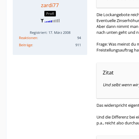
zardi77
Profi
Die Lockangebote reich
Eventuelle Zinserhöhun
Aber dann nimmt man ha
nach unten geht und ni
Registriert: 17. März 2008
Reaktionen
94
Frage: Was meinst du mi
Beiträge
911
Freistellungsauftrag ha
Zitat
Und selbt wenn wir j
Das widerspricht eigentl
Und die Differenz bei e
p.a., reicht also durch