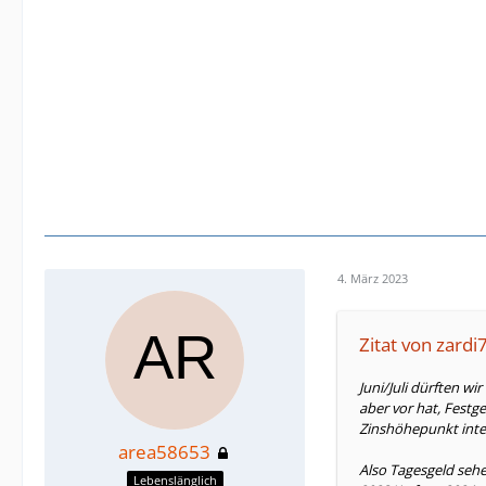
4. März 2023
Zitat von zardi
Juni/Juli dürften wi
aber vor hat, Festg
Zinshöhepunkt inte
area58653
Also Tagesgeld seh
Lebenslänglich