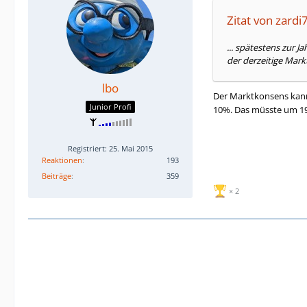
Zitat von zardi
... spätestens zur 
der derzeitige Mar
lbo
Der Marktkonsens kann 
Junior Profi
10%. Das müsste um 198
Registriert: 25. Mai 2015
Reaktionen
193
Beiträge
359
2