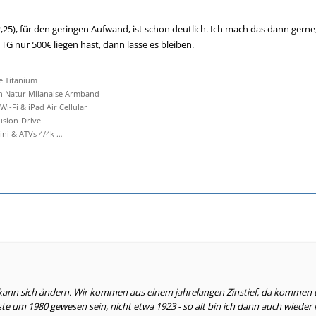
2,25), für den geringen Aufwand, ist schon deutlich. Ich mach das dann gerne
G nur 500€ liegen hast, dann lasse es bleiben.
e Titanium
an Natur Milanaise Armband
 Wi-Fi & iPad Air Cellular
Fusion-Drive
i & ATVs 4/4k …
nn sich ändern. Wir kommen aus einem jahrelangen Zinstief, da kommen uns 4
e um 1980 gewesen sein, nicht etwa 1923 - so alt bin ich dann auch wieder 