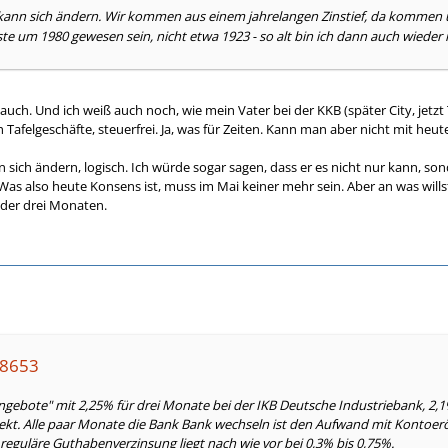
nn sich ändern. Wir kommen aus einem jahrelangen Zinstief, da kommen uns 4
e um 1980 gewesen sein, nicht etwa 1923 - so alt bin ich dann auch wieder 
h auch. Und ich weiß auch noch, wie mein Vater bei der KKB (später City, je
afelgeschäfte, steuerfrei. Ja, was für Zeiten. Kann man aber nicht mit heut
ich ändern, logisch. Ich würde sogar sagen, dass er es nicht nur kann, sond
 Was also heute Konsens ist, muss im Mai keiner mehr sein. Aber an was will
oder drei Monaten.
58653
ngebote" mit 2,25% für drei Monate bei der IKB Deutsche Industriebank, 2,1
kt. Alle paar Monate die Bank Bank wechseln ist den Aufwand mit Kontoeröff
 reguläre Guthabenverzinsung liegt nach wie vor bei 0,3% bis 0,75%.