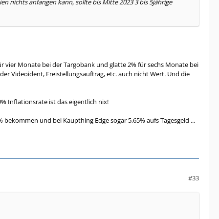
en nichts anfangen kann, sollte bis Mitte 2023 3 bis 5jährige
ür vier Monate bei der Targobank und glatte 2% für sechs Monate bei
r Videoident, Freistellungsauftrag, etc. auch nicht Wert. Und die
Inflationsrate ist das eigentlich nix!
5% bekommen und bei Kaupthing Edge sogar 5,65% aufs Tagesgeld ...
#33