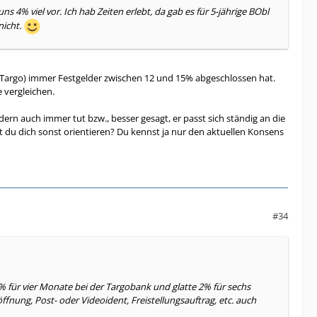
% viel vor. Ich hab Zeiten erlebt, da gab es für 5-jährige BObl
nicht.
tzt Targo) immer Festgelder zwischen 12 und 15% abgeschlossen hat.
e vergleichen.
ern auch immer tut bzw., besser gesagt, er passt sich ständig an die
st du dich sonst orientieren? Du kennst ja nur den aktuellen Konsens
#34
% für vier Monate bei der Targobank und glatte 2% für sechs
nung, Post- oder Videoident, Freistellungsauftrag, etc. auch