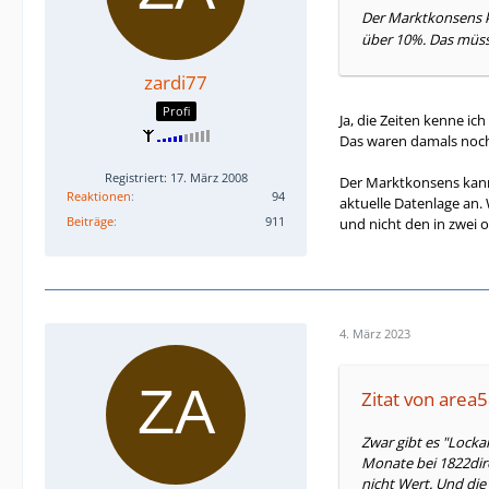
Der Marktkonsens ka
über 10%. Das müsst
zardi77
Profi
Ja, die Zeiten kenne ic
Das waren damals noch T
Registriert: 17. März 2008
Der Marktkonsens kann s
Reaktionen
94
aktuelle Datenlage an.
Beiträge
911
und nicht den in zwei 
4. März 2023
Zitat von area
Zwar gibt es "Locka
Monate bei 1822dire
nicht Wert. Und die