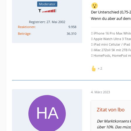
Moderator
Der Unterschied (0,75-
Wenn du aber auf dem T
Registriert: 27. Mai 2002
Reaktionen
9.958
Beiträge
36.310
 iPhone 16 Pro Max Whit
 Apple Watch Ultra 3 Tit
 iPad mini Cellular / iPad
 iMac 27Zoll 5K mit 2TB 
 HomePods, HomePod min
2
4. März 2023
Zitat von lbo
Der Marktkonsens ka
über 10%. Das müsst