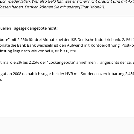
h wieder fallen. Wer also Geld hat, was er sicher nicht braucht und mit Akti
ossen haben. Danken können Sie mir später (Zitat "Monk").
tuellen Tagesgeldangebote nicht!
bote" mit 2,25% für drei Monate bei der IKB Deutsche Industriebank, 2,1% f
Monate die Bank Bank wechseln ist den Aufwand mit Kontoeröffnung, Post- ode
nsung liegt nach wie vor bei 0,3% bis 0,75%.
t mal die 2% bis 2,25% der "Lockangebote" annehmen ... angesichts der ca. 9% 
 gut an 2008 da hab ich sogar bei der HVB mit Sonderzinsvereinbarung 3,4
e.