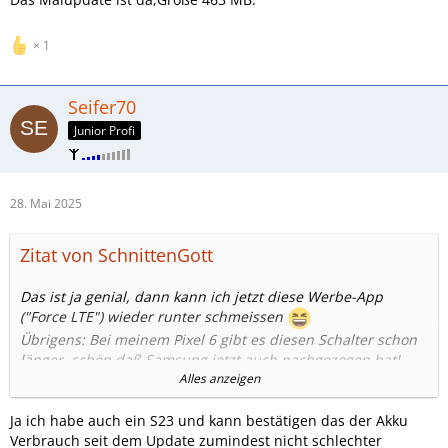
1
Seifer70
Junior Profi
28. Mai 2025
Zitat von SchnittenGott
Das ist ja genial, dann kann ich jetzt diese Werbe-App
("Force LTE") wieder runter schmeissen
Übrigens: Bei meinem Pixel 6 gibt es diesen Schalter schon
länger, schön daß Samsung jetzt auch nachgezogen hat!
Und noch etwas positives ist mir aufgefallen:
Alles anzeigen
Keine Ahnung wie Samsung das hinbekommen hat, aber bei
meinem S23 hält der Akku jetzt deutlich länger.
Ja ich habe auch ein S23 und kann bestätigen das der Akku
Konnte das noch jemand beobachten?
Verbrauch seit dem Update zumindest nicht schlechter