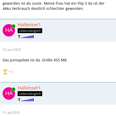
Dienstag Abend aufgeladen, gestern den ganzen Tag
geworden ist als zuvor. Meine Frau hat ein Flip 5 da ist der
benutzt, heute bei sage und schreibe noch 63%!?
Akku Verbrauch deutlich schlechter geworden.
Wow.
Hallenser1
Online
Lebenslänglich
23. Juni 2025
Das Juniupdate ist da. Größe 455 MB.
2
Hallenser1
Online
Lebenslänglich
21. Juli 2025