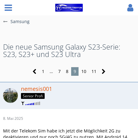
Samsung
Die neue Samsung Galaxy S23-Serie:
S23, S23+ und S23 Ultra
1
…
7
8
9
10
11
nemesis001
Senior Profi
8. Mai 2025
Mit der Telekom Sim habe ich jetzt die Möglichkeit 2G zu
deaktivieren und nur noch 5G/4G zu nutzen. Mit Android 14