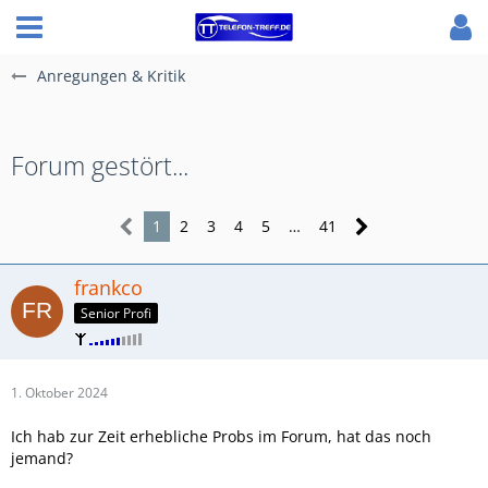
Anregungen & Kritik
Forum gestört...
1
2
3
4
5
…
41
frankco
Senior Profi
1. Oktober 2024
Ich hab zur Zeit erhebliche Probs im Forum, hat das noch
jemand?