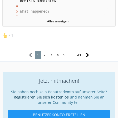
Alles anzeigen
An error has occured while trying to handle 
your request and execution has been terminat
ed. Please forward the above error code to t
1
1
2
3
4
5
…
41
The error code can be used by an administrat
or to lookup the full error message in the A
dministration Control Panel via “Logs » Erro
rs”. In addition the error has been written 
Jetzt mitmachen!
to the log file located at */log/2024-10-01.
txt and can be accessed with a FTP program o
Sie haben noch kein Benutzerkonto auf unserer Seite?
Registrieren Sie sich kostenlos
und nehmen Sie an
unserer Community teil!
Notice: The error code was randomly generate
BENUTZERKONTO ERSTELLEN
d and has no use beyond looking up the full 