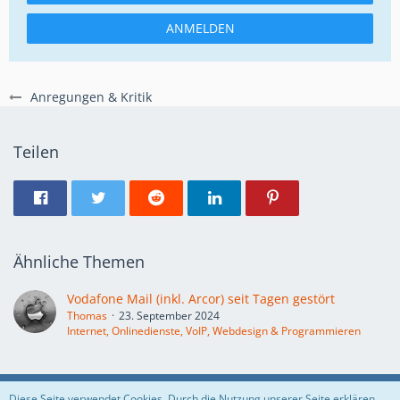
ANMELDEN
Anregungen & Kritik
Teilen
Ähnliche Themen
Vodafone Mail (inkl. Arcor) seit Tagen gestört
Thomas
23. September 2024
Internet, Onlinedienste, VoIP, Webdesign & Programmieren
    /forum/index.php?ajax-proxy/&t=482428c33
Regeln
Datenschutzerklärung
Impressum
Diese Seite verwendet Cookies. Durch die Nutzung unserer Seite erklären