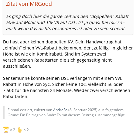
Zitat von MRGood
Es ging doch hier die ganze Zeit um den "doppelten" Rabatt.
50% auf Mobil und 10EUR auf DSL. Ist ja quasi bei mir so -
auch wenn das nichts besonderes ist oder zu sein scheint.
Du hast aber keinen doppelten KV. Dein Handyvertrag hat
„einfach“ einen VVL-Rabatt bekommen, der „zufällig“ in gleicher
Höhe ist wie ein Kombirabatt. Sind im System zwei
verschiedenen Rabattarten die sich gegenseitig nicht
ausschließen.
Sensemunne könnte seinen DSL verlängern mit einem VVL
Rabatt in Höhe von xy€. Sicher keine 10€, vielleicht 5€ oder
7,50€ für die nächsten 24 Monate. Wieder zwei verschiedenen
Rabattarten.
Einmal editiert, zuletzt von
AndreFo
(
8. Februar 2025
) aus folgendem
Grund: Ein Beitrag von AndreFo mit diesem Beitrag zusammengefügt.
2
2