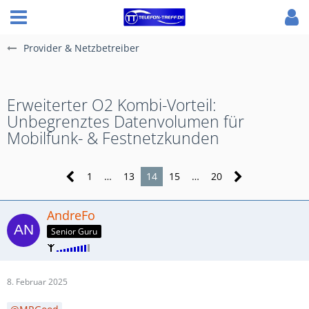
Provider & Netzbetreiber
Erweiterter O2 Kombi-Vorteil:
Unbegrenztes Datenvolumen für
Mobilfunk- & Festnetzkunden
1
…
13
14
15
…
20
AndreFo
Senior Guru
8. Februar 2025