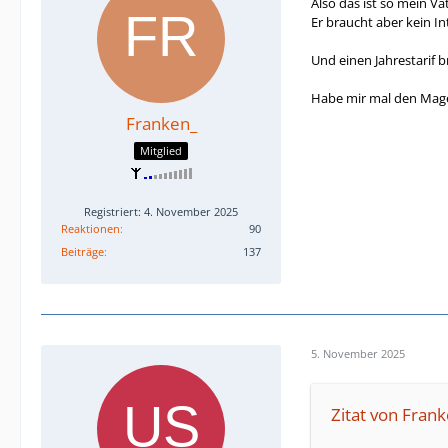
Also das ist so mein V
Er braucht aber kein In
Und einen Jahrestarif br
Habe mir mal den Magen
Franken_
Mitglied
Registriert: 4. November 2025
Reaktionen
90
Beiträge
137
5. November 2025
Zitat von Fran