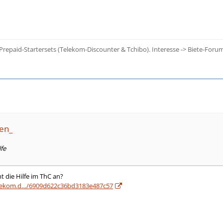
 Prepaid-Startersets (Telekom-Discounter & Tchibo). Interesse -> Biete-Foru
ken_
lfe
 die Hilfe im ThC an?
telekom.d…/6909d622c36bd3183e487c57