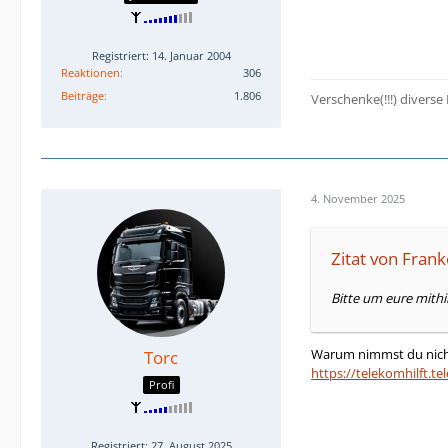
Registriert: 14. Januar 2004
Reaktionen
306
Beiträge
1.806
Verschenke(!!!) diverse
4. November 2025
Zitat von Fran
Bitte um eure mithi
Warum nimmst du nicht
Torc
https://telekomhilft.
Profi
Registriert: 27. August 2025