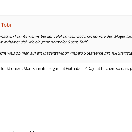
 Tobi
machen könnte wenns bei der Telekom sein soll man könnte den MagentaMo
 verhält er sich wie ein ganz normaler 9 cent Tarif.
 nicht weis ob man auf ein MagentaMobil Prepaid S Starterkit mit 10€ Star
f funktioniert. Man kann ihn sogar mit Guthaben < Dayflat buchen, so dass je