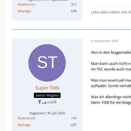
Reaktionen
311
Beiträge
578
Lebe dein Leben, wie du
4. November 2025
Also in den MagentaMob
Man kann auch nicht v
Im ThC wurde auch man
Was man eventuell mac
aufladen. Somit verhält
Super Tobi
Senior Mitglied
Was ich allerdings nic
Denn 100€ für ein Mage
Registriert: 30. Juli 2025
Reaktionen
110
Beiträge
237