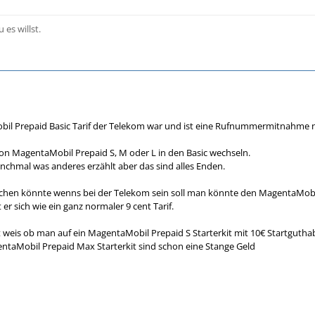
 es willst.
il Prepaid Basic Tarif der Telekom war und ist eine Rufnummermitnahme noch 
on MagentaMobil Prepaid S, M oder L in den Basic wechseln.
chmal was anderes erzählt aber das sind alles Enden.
hen könnte wenns bei der Telekom sein soll man könnte den MagentaMobil
 er sich wie ein ganz normaler 9 cent Tarif.
ht weis ob man auf ein MagentaMobil Prepaid S Starterkit mit 10€ Startgu
ntaMobil Prepaid Max Starterkit sind schon eine Stange Geld