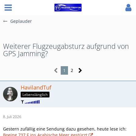
Geplauder
Weiterer Flugzeugabsturz aufgrund von
GPS Jamming?
1
2
HavilandTuf
Lebenslänglich
8. Juli 2026
Gestern zufällig eine Sendung dazu gesehen, heute lese ich:
Boeing 737 F ins Arabische Meer gestürzt