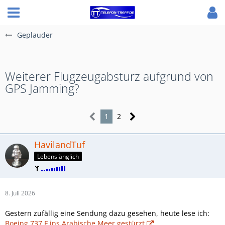
Geplauder
Weiterer Flugzeugabsturz aufgrund von
GPS Jamming?
1
2
HavilandTuf
Lebenslänglich
8. Juli 2026
Gestern zufällig eine Sendung dazu gesehen, heute lese ich:
Boeing 737 F ins Arabische Meer gestürzt