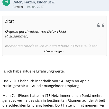
Daten, Fakten, Bilder usw.
Airbiker
19. Juni 2017
Zitat
Original geschrieben von Deluxe1988
Hi zusammen,
momentan überlege ich mir ein iPhone 7 Plus zuzulegen,
bisher habe ich ein iPhone 6.
Alles anzeigen
Ein Wechsel zum normalen 7er lohnt sicht eher nicht, daher
hätte ich gerne das Plus-Modell.
Da mir die Empfangseigenschaften sehr wichtig sind, habe
Ja, ich habe aktuelle Erfahrungswerte.
ich vorab viel gesucht, aber nur wenig gefunden.
Schlechter als beim 6er sollte es nicht werden ;-).
Das 7 Plus habe ich innerhalb von 14 Tagen an Apple
zurückgeschickt. Grund : mangelnder Empfang.
Die Meinungen gehen sehr auseinander, Teltarif schreibt,
dass das Plus hevorragende Empfangseigenschaften hätte.
Mein 7er iPhone hatte im LTE Netz immer einen Punkt mehr,
In einem anderen Forum wird genau das Gegenteil erzählt
genauso verhielt es sich in bestimmten Räumen auf der Arbeit
und sogar mit einem Connect-Test untermalt.
die schlechten Empfang bieten. Dort hatte ich mit meinem 7er