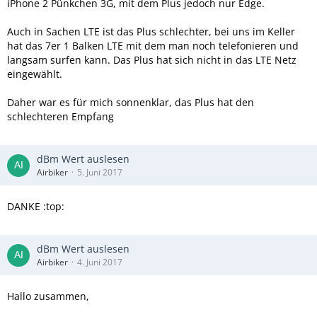
iPhone 2 Pünkchen 3G, mit dem Plus jedoch nur Edge.
Hat jemand einen Erfahrungswert zu den
Empfangseigenschaften mit aktuellen Geräten/aktueller
Auch in Sachen LTE ist das Plus schlechter, bei uns im Keller
Firmware?
hat das 7er 1 Balken LTE mit dem man noch telefonieren und
Eventuell sogar mit einem Erfahrungsbericht iPhone 6 zu
langsam surfen kann. Das Plus hat sich nicht in das LTE Netz
iPhone 7 Plus?
eingewählt.
Hier im Forum sind die Aussagen sehr veraltet (10/2016),
Daher war es für mich sonnenklar, das Plus hat den
daher wären akuelle Erfahrungen besser.
schlechteren Empfang
Am Intel-Modem wurde ja firmwareseitig immer weiter
gearbeitet.
dBm Wert auslesen
Vielen Dank im Voraus!
Airbiker
5. Juni 2017
DANKE :top:
Falls es jemand interessiert, hier der Link zum Forum:
http://iszene.com/thread-181606-post-2248189.html#top
dBm Wert auslesen
Teltarif:
Airbiker
4. Juni 2017
https://mobil.teltarif.de/ipho…ht/news/65876.html?page=2
Hallo zusammen,