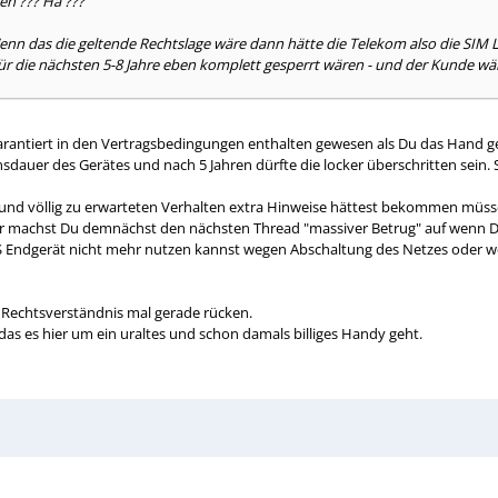
en ??? Hä ???
 Wenn das die geltende Rechtslage wäre dann hätte die Telekom also die SIM
r die nächsten 5-8 Jahre eben komplett gesperrt wären - und der Kunde wäre S
rantiert in den Vertragsbedingungen enthalten gewesen als Du das Hand ge
auer des Gerätes und nach 5 Jahren dürfte die locker überschritten sein. S
n und völlig zu erwarteten Verhalten extra Hinweise hättest bekommen müss
oder machst Du demnächst den nächsten Thread "massiver Betrug" auf wenn 
dgerät nicht mehr nutzen kannst wegen Abschaltung des Netzes oder weil D
 Rechtsverständnis mal gerade rücken.
as es hier um ein uraltes und schon damals billiges Handy geht.