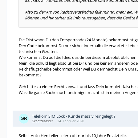
ich nach 24 Monaten den Entsperrcode hätte anfordern müss
Also zu der Art von Rechtsverständnis fällt mir nix mehr ein.
können und hinterher die Info rauszugeben, dass die Geräte fü
Die Frist wann Du den Entsperrcode (24 Monate) bekommst ist ga
Den Code bekommst Du nur sicher innerhalb die erwartete Lebensd
technischen Geräten.
Wie kommst Du auf die Idee, das dir bei diesem absolut übliche
Nein, die Schuld liegt absolut bei Dir und bei keinem anderen 
Reichsflugscheibe bekommst oder weil Du demnächst Dein UMTS En
bekommst ?
Geh bitte zu einem Rechtsanwalt und lass Dein komplett falsches
Was die ganze Sache noch unsinniger macht ist in meinen Augen d
Telekom SIM Lock - Kunde massiv reingelegt ?
Greatdisaster
24. Februar 2020
Selbst Auto Hersteller liefern oft nur bis 10 Jahre Ersatzteile.