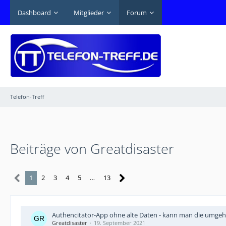
Dashboard
Mitglieder
Forum
Telefon-Treff
Beiträge von Greatdisaster
1
2
3
4
5
…
13
Authencitator-App ohne alte Daten - kann man die umge
Greatdisaster
19. September 2021