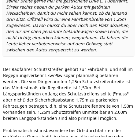
seiner Breite gerne mal die gestrichelte Linie (...) überfährt.
Direkt rechts neben dir parken Autos mit getönten
Heckscheiben, damit du nicht sehen kannst, ob da jemand
drin sitzt. Offiziell wird dir eine Fahrbahnbreite von 1,25m
zugewiesen. Davon musst du aber noch den Platz abziehen,
den dir der oben genannte Geländewagen sowie Leute, die
nicht richtig einparken können, wegnehmen. Da fahren die
Leute lieber verbotenerweise auf dem Gehweg statt
zwischen den Autos zerquetscht zu werden.
Der Radfahrer-Schutzstreifen gehört zur Fahrbahn, und soll im
Begegnungsverkehr Lkw/Pkw sogar planmäßig befahren
werden. Die von Dir genannten 1,25m Schutzstreifenbreite ist
das Mindestmaß, die Regelbreite ist 1,50m. Bei
Längsparkständen entlang des Schutzstreifens sollte ("muss"
aber nicht) der Sicherheitsabstand 1,75m zu parkenden
Fahrzeugen betragen, d.h. eine Schutzstreifenbreite von 1,50m
vorhanden sein. 1,25m Schutzstreifen unmittelbar an 2,00m
breiten Längsparkständen sind also prinzipiell möglich.
Problematisch ist insbesondere bei Ortsdurchfahrten der
verfügbare Querschnitt, in dem man alle geforderten oder