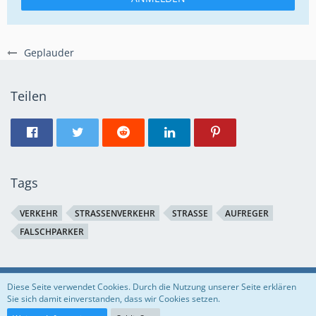
Geplauder
Teilen
Tags
VERKEHR
STRASSENVERKEHR
STRASSE
AUFREGER
FALSCHPARKER
Regeln
Datenschutzerklärung
Impressum
Diese Seite verwendet Cookies. Durch die Nutzung unserer Seite erklären
Sie sich damit einverstanden, dass wir Cookies setzen.
Community-Software:
WoltLab Suite™