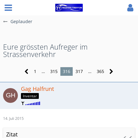
Geplauder
Eure grössten Aufreger im
Strassenverkehr
1
…
315
316
317
…
365
Gag Halfrunt
Inventar
14. Juli 2015
Zitat