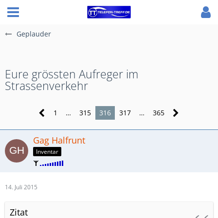
Geplauder
Eure grössten Aufreger im
Strassenverkehr
1
…
315
316
317
…
365
Gag Halfrunt
Inventar
14. Juli 2015
Zitat