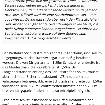
seiner Breite gerne mal die gestrichelte Linie (...) überfährt.
Direkt rechts neben dir parken Autos mit getönten
Heckscheiben, damit du nicht sehen kannst, ob da jemand
drin sitzt. Offiziell wird dir eine Fahrbahnbreite von 1,25m
zugewiesen. Davon musst du aber noch den Platz abziehen,
den dir der oben genannte Geländewagen sowie Leute, die
nicht richtig einparken können, wegnehmen. Da fahren die
Leute lieber verbotenerweise auf dem Gehweg statt
zwischen den Autos zerquetscht zu werden.
Der Radfahrer-Schutzstreifen gehört zur Fahrbahn, und soll im
Begegnungsverkehr Lkw/Pkw sogar planmäßig befahren
werden. Die von Dir genannten 1,25m Schutzstreifenbreite ist
das Mindestmaß, die Regelbreite ist 1,50m. Bei
Längsparkständen entlang des Schutzstreifens sollte ("muss"
aber nicht) der Sicherheitsabstand 1,75m zu parkenden
Fahrzeugen betragen, d.h. eine Schutzstreifenbreite von 1,50m
vorhanden sein. 1,25m Schutzstreifen unmittelbar an 2,00m
breiten Längsparkständen sind also prinzipiell möglich.
Problematisch ist insbesondere bei Ortsdurchfahrten der
verfügbare Querschnitt, in dem man alle geforderten oder