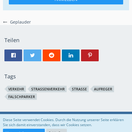
Geplauder
Teilen
Tags
VERKEHR
STRASSENVERKEHR
STRASSE
AUFREGER
FALSCHPARKER
Regeln
Datenschutzerklärung
Impressum
Diese Seite verwendet Cookies. Durch die Nutzung unserer Seite erklären
Sie sich damit einverstanden, dass wir Cookies setzen.
Community-Software:
WoltLab Suite™